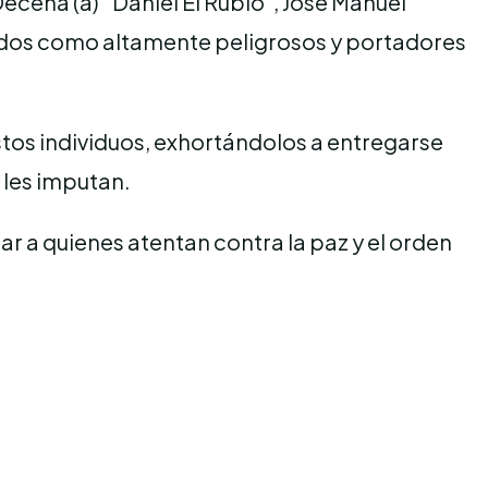
ecena (a) “Daniel El Rubio”, José Manuel
lados como altamente peligrosos y portadores
estos individuos, exhortándolos a entregarse
 les imputan.
r a quienes atentan contra la paz y el orden