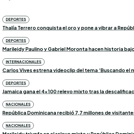
DEPORTES
Thalía Terrero conquista el oro y pone a vibrar a Repú
DEPORTES
Marileidy Paulino y Gabriel Moronta hacen historia bajo l
INTERNACIONALES
Carlos Vives estrena videoclip del tema ‘Buscando el m
DEPORTES
Jamaica gana el 4×100 relevo mixto tras la descalific
NACIONALES
República Dominicana recibió 7,7 millones de visitantes
NACIONALES
Marileidy triunfa en el relevo mixto y República Domin