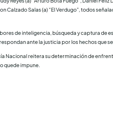
y Reyes (a) “Arturo Bota Fuego”, Daniel Feliz D
ron Calzado Salas (a) “El Verdugo”, todos seña
labores de inteligencia, búsqueda y captura de 
respondan ante la justicia por los hechos que se
ía Nacional reitera su determinación de enfrenta
ivo quede impune.