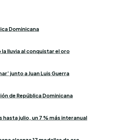
blica Dominicana
a lluvia al conquistar el oro
ar’ junto a Juan Luis Guerra
ación de República Dominicana
 hasta julio, un 7 % más interanual
icana alcanza 17 medallas de oro