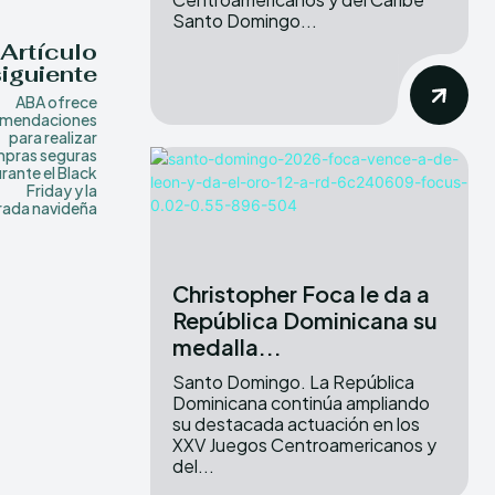
Santo Domingo...
Artículo
siguiente
ABA ofrece
omendaciones
para realizar
pras seguras
rante el Black
Friday y la
ada navideña
Christopher Foca le da a
República Dominicana su
medalla...
Santo Domingo. La República
Dominicana continúa ampliando
su destacada actuación en los
XXV Juegos Centroamericanos y
del...