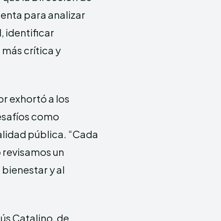
ienta para analizar
 identificar
 más crítica y
or exhortó a los
esafíos como
alidad pública. “Cada
 revisamos un
bienestar y al
ús Catalino, de