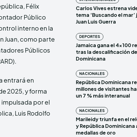
epública, Félix
Carlos Vives estrena vide
tema ‘Buscando el mar’ 
Contador Público
Juan Luis Guerra
ntrol interno en la
DEPORTES
an Juan, como parte
Jamaica gana el 4×100 r
ontadores Públicos
tras la descalificación d
Dominicana
PARD).
NACIONALES
a entrará en
República Dominicana re
millones de visitantes has
de 2025, y forma
un 7 % más interanual
 impulsada por el
NACIONALES
lica, Luis Rodolfo
Marileidy triunfa en el r
y República Dominicana 
medallas de oro