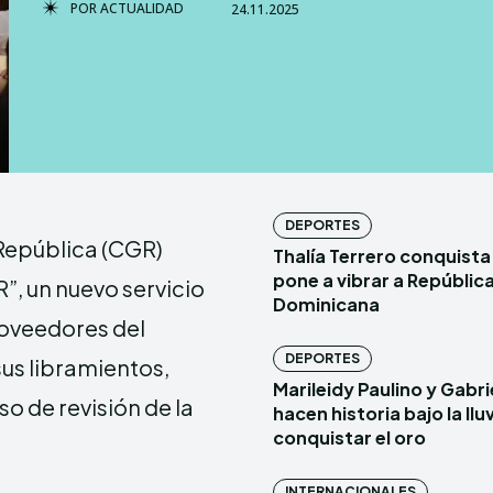
POR
ACTUALIDAD
24.11.2025
TERMS & 
TERMS & 
NEWSLETT
NEWSLETT
Echo
Echo
V
V
DEPORTES
a República (CGR)
Thalía Terrero conquista 
Copyright © N
Copyright © N
pone a vibrar a Repúblic
”, un nuevo servicio
Dominicana
roveedores del
Comparte esto:
Comparte esto:
DEPORTES
sus libramientos,
Facebook
Facebook
Marileidy Paulino y Gabr
o de revisión de la
hacen historia bajo la lluv
conquistar el oro
INTERNACIONALES