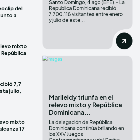
Santo Domingo, 4 ago (EFE).- La
República Dominicana recibió
oclip del
7.700.118 visitantes entre enero
junto a
y julio de este...
elevo mixto
e República
cibió 7,7
ta julio,
Marileidy triunfa en el
relevo mixto y República
Dominicana...
elevo mixto
La delegación de República
Dominicana continúa brillando en
alcanza 17
los XXV Juegos
Centroamericanos y del Caribe