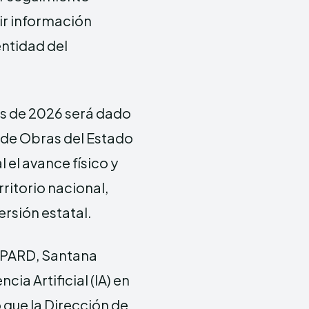
ir información
entidad del
s de 2026 será dado
 de Obras del Estado
l el avance físico y
rritorio nacional,
ersión estatal.
ICPARD, Santana
ia Artificial (IA) en
 que la Dirección de