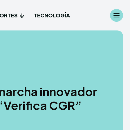
ORTES
TECNOLOGÍA
Search
Search
...
...
les
les
cionales
cionales
 marcha innovador
es
es
 “Verifica CGR”
gía
gía