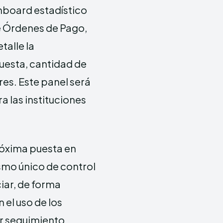
board estadístico
e Órdenes de Pago,
talle la
puesta, cantidad de
res. Este panel será
a las instituciones
róxima puesta en
smo único de control
iar, de forma
el uso de los
ar seguimiento