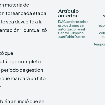
en materia de
Artículo
onitorear cada etapa
anterior
o sea devuelto a la
IDAC advierte sobre
uso de drones sin
rec
entación”, puntualizó
autorización en el
Centro Olímpico
com
Juan Pablo Duarte
du
tempor
tó que
 catálogo completo
r período de gestión
o que marcará un hito
n.
mbién anunció que en