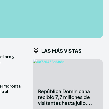
CONDITIONS
CONDITIONS
PRIVACY POLICY
PRIVACY POLICY
ER
ER
DMCA
DMCA
ABOUT US
ABOUT US
LAS MÁS VISTAS
erse
erse
el oro y
ewspaper Theme.
ewspaper Theme.
a
X
X
iel Moronta
República Dominicana
ia al
recibió 7,7 millones de
visitantes hasta julio,...