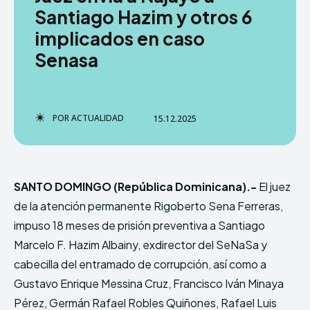
Santiago Hazim y otros 6
implicados en caso
Senasa
TERMS & CONDITIONS
TERMS & CONDITIONS
PRIVACY POLICY
PRIVACY POLICY
NEWSLETTER
NEWSLETTER
DMCA
DMCA
ABOUT US
ABOUT US
POR
ACTUALIDAD
15.12.2025
Echo
Echo
Verse
Verse
Copyright © Newspaper Theme.
Copyright © Newspaper Theme.
SANTO DOMINGO (República Dominicana).-
El juez
de la atención permanente Rigoberto Sena Ferreras,
Comparte esto:
Comparte esto:
impuso 18 meses de prisión preventiva a Santiago
Facebook
Facebook
X
X
Marcelo F. Hazim Albainy, exdirector del SeNaSa y
cabecilla del entramado de corrupción, así como a
Gustavo Enrique Messina Cruz, Francisco Iván Minaya
Pérez, Germán Rafael Robles Quiñones, Rafael Luis