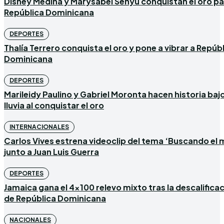
Disney Medina y Marysabel Senyú conquistan el oro p
República Dominicana
DEPORTES
Thalía Terrero conquista el oro y pone a vibrar a Repúb
Dominicana
DEPORTES
Marileidy Paulino y Gabriel Moronta hacen historia bajo
lluvia al conquistar el oro
INTERNACIONALES
Carlos Vives estrena videoclip del tema ‘Buscando el 
junto a Juan Luis Guerra
DEPORTES
Jamaica gana el 4×100 relevo mixto tras la descalifica
de República Dominicana
NACIONALES