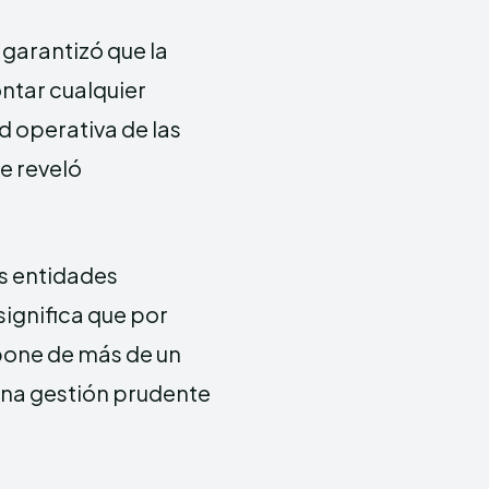
garantizó que la
ntar cualquier
 operativa de las
ue reveló
as entidades
 significa que por
pone de más de un
una gestión prudente