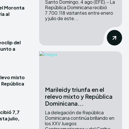
Santo Domingo, 4 ago (EFE).- La
República Dominicana recibió
iel Moronta
7.700.118 visitantes entre enero
ia al
y julio de este...
oclip del
junto a
elevo mixto
e República
Marileidy triunfa en el
relevo mixto y República
Dominicana...
cibió 7,7
La delegación de República
Dominicana continúa brillando en
ta julio,
los XXV Juegos
Centroamericanos y del Caribe