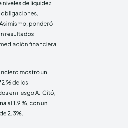
 niveles de liquidez
 obligaciones,
. Asimismo, ponderó
an resultados
rmediación financiera
nanciero mostró un
72 % de los
s en riesgo A. Citó,
 al 1.9 %, con un
de 2.3%.