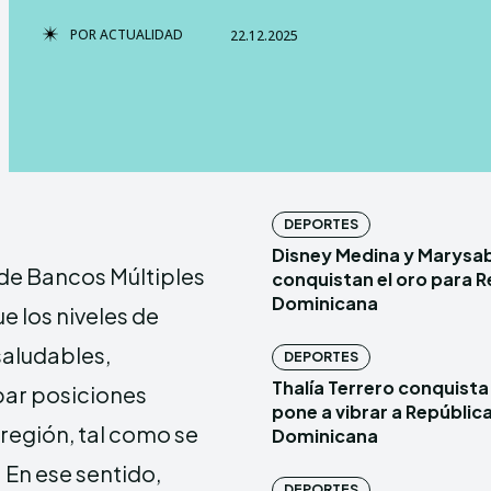
POR
ACTUALIDAD
22.12.2025
TERMS & 
TERMS & 
NEWSLETT
NEWSLETT
DEPORTES
Echo
Echo
V
V
Disney Medina y Marysa
Copyright © N
Copyright © N
de Bancos Múltiples
conquistan el oro para R
Dominicana
e los niveles de
saludables,
DEPORTES
Comparte esto
Comparte esto
Thalía Terrero conquista 
par posiciones
pone a vibrar a Repúblic
Facebook
Facebook
región, tal como se
Dominicana
X
X
. En ese sentido,
DEPORTES