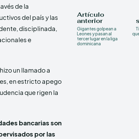
avés de la
Artículo
ctivos del país y las
anterior
dente, disciplinada,
Gigantes golpean a
T
Leones y pasan al
que
acionales e
tercer lugar en la liga
dominicana
hizo un llamado a
les, en estricto apego
rudencia que rigen la
idades bancarias son
ervisados por las