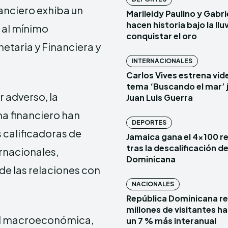
nanciero exhiba un
Marileidy Paulino y Gabr
hacen historia bajo la lluv
r al mínimo
conquistar el oro
netaria y Financiera y
INTERNACIONALES
Carlos Vives estrena vide
tema ‘Buscando el mar’ 
 adverso, la
Juan Luis Guerra
ma financiero han
DEPORTES
 calificadoras de
Jamaica gana el 4×100 r
tras la descalificación d
rnacionales,
Dominicana
de las relaciones con
NACIONALES
República Dominicana re
millones de visitantes has
dad macroeconómica,
un 7 % más interanual