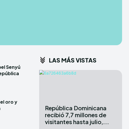
CONDITIONS
CONDITIONS
PRIVACY POLICY
PRIVACY POLICY
ER
ER
DMCA
DMCA
ABOUT US
ABOUT US
LAS MÁS VISTAS
erse
erse
bel Senyú
ewspaper Theme.
ewspaper Theme.
epública
:
:
el oro y
República Dominicana
a
recibió 7,7 millones de
visitantes hasta julio,...