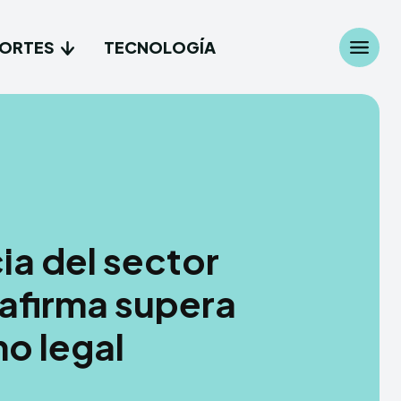
ORTES
TECNOLOGÍA
Search
Search
...
...
les
les
a del sector
cionales
cionales
 afirma supera
es
es
o legal
gía
gía