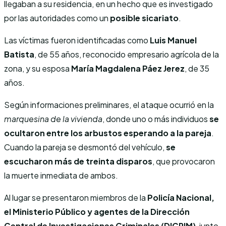
llegaban a su residencia, en un hecho que es investigado
por las autoridades como un
posible sicariato
.
Las víctimas fueron identificadas como
Luis Manuel
Batista
, de 55 años, reconocido empresario agrícola de la
zona, y su esposa
María Magdalena Páez Jerez
, de 35
años.
Según informaciones preliminares, el ataque ocurrió en la
marquesina de la vivienda
, donde uno o más individuos
se
ocultaron entre los arbustos esperando a la pareja
.
Cuando la pareja se desmontó del vehículo,
se
escucharon más de treinta disparos
, que provocaron
la muerte inmediata de ambos.
Al lugar se presentaron miembros de la
Policía Nacional,
el Ministerio Público y agentes de la Dirección
Central de Investigaciones Criminales (DICRIM)
, junto