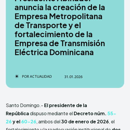
anuncia la creación de la
Empresa Metropolitana
de Transporte y el
TERMS & CONDITIONS
TERMS & CONDITIONS
PRIVACY POLICY
PRIVACY POLICY
fortalecimiento de la
NEWSLETTER
NEWSLETTER
DMCA
DMCA
ABOUT US
ABOUT US
Empresa de Transmisión
Eléctrica Dominicana
Echo
Echo
Verse
Verse
Copyright © Newspaper Theme.
Copyright © Newspaper Theme.
POR
ACTUALIDAD
31.01.2026
Comparte esto:
Comparte esto:
Facebook
Facebook
X
X
Santo Domingo.-
El presidente de la
República
dispuso mediante el
Decreto núm.
55-
26
y el
60-26
, ambos del
30 de enero de 2026
, el
fortalecimiento y la readecuación institucional de
dos