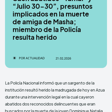
“Julio 30-30”, presuntos
implicados en la muerte
de amiga de Masha;
TERMS & CONDITIONS
TERMS & CONDITIONS
PRIVACY POLICY
PRIVACY POLICY
miembro de la Policía
NEWSLETTER
NEWSLETTER
DMCA
DMCA
ABOUT US
ABOUT US
resulta herido
Echo
Echo
Verse
Verse
POR
ACTUALIDAD
21.02.2026
Copyright © Newspaper Theme.
Copyright © Newspaper Theme.
Comparte esto:
Comparte esto:
La Policía Nacional informó que un sargento de la
Facebook
Facebook
X
X
institución resultó herido la madrugada de hoy en Azua
durante una intervención legal en la cual cayeron
abatidos dos reconocidos delincuentes que eran
buscados por la muerte de la joven Dominique Natalia