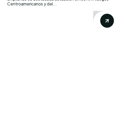
Centroamericanos y del...
Conoce los mas recientes acontecimientos
noticiosos nacionales e internacionales en
un solo lugar.