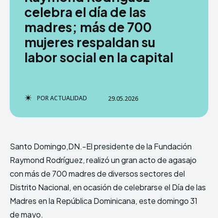
celebra el día de las
madres; más de 700
mujeres respaldan su
TERMS & CONDITIONS
TERMS & CONDITIONS
PRIVACY POLICY
PRIVACY POLICY
labor social en la capital
NEWSLETTER
NEWSLETTER
DMCA
DMCA
ABOUT US
ABOUT US
Echo
Echo
Verse
Verse
POR
ACTUALIDAD
29.05.2026
Copyright © Newspaper Theme.
Copyright © Newspaper Theme.
Santo Domingo,DN.-El presidente de la Fundación
Comparte esto:
Comparte esto:
Raymond Rodríguez, realizó un gran acto de agasajo
Facebook
Facebook
X
X
con más de 700 madres de diversos sectores del
Distrito Nacional, en ocasión de celebrarse el Día de las
Madres en la República Dominicana, este domingo 31
de mayo.