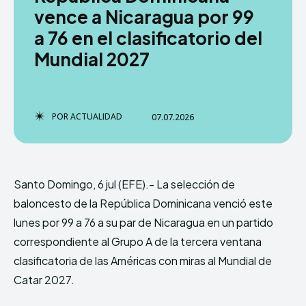
vence a Nicaragua por 99
a 76 en el clasificatorio del
Mundial 2027
TERMS & CONDITIONS
TERMS & CONDITIONS
PRIVACY POLICY
PRIVACY POLICY
NEWSLETTER
NEWSLETTER
DMCA
DMCA
ABOUT US
ABOUT US
POR
ACTUALIDAD
07.07.2026
Echo
Echo
Verse
Verse
Copyright © Newspaper Theme.
Copyright © Newspaper Theme.
Santo Domingo, 6 jul (EFE).- La selección de
baloncesto de la República Dominicana venció este
Comparte esto:
Comparte esto:
lunes por 99 a 76 a su par de Nicaragua en un partido
Facebook
Facebook
X
X
correspondiente al Grupo A de la tercera ventana
clasificatoria de las Américas con miras al Mundial de
Catar 2027.