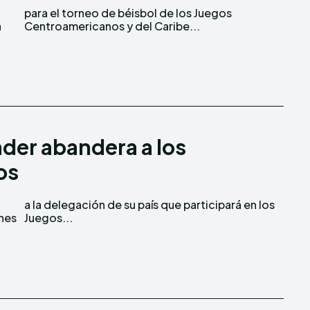
a
Centroamericanos y del Caribe...
ader abandera a los
os
unes
Juegos...