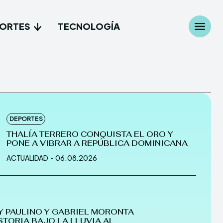
ORTES
TECNOLOGÍA
Search
Search
...
...
DEPORTES
les
les
THALÍA TERRERO CONQUISTA EL ORO Y
PONE A VIBRAR A REPÚBLICA DOMINICANA
cionales
cionales
ACTUALIDAD
-
06.08.2026
es
es
gía
gía
Y PAULINO Y GABRIEL MORONTA
STORIA BAJO LA LLUVIA AL