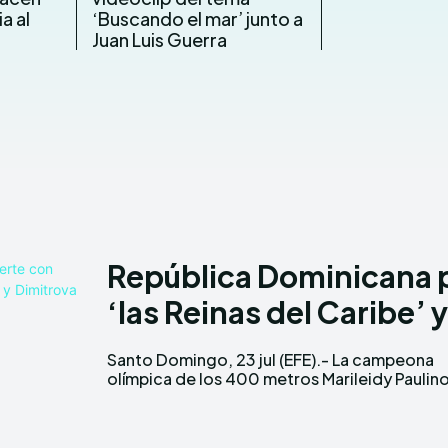
ia al
‘Buscando el mar’ junto a
Juan Luis Guerra
República Dominicana p
‘las Reinas del Caribe’ y
Santo Domingo, 23 jul (EFE).- La campeona
‘las Reinas del Caribe, la halterofilista Yudelina
olímpica de los 400 metros Marileidy Paulino