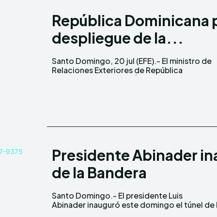
República Dominicana pi
despliegue de la...
Santo Domingo, 20 jul (EFE).- El ministro de
Dominicana, Roberto Álvarez, respaldó este
Relaciones Exteriores de República
Presidente Abinader ina
de la Bandera
Santo Domingo.- El presidente Luis
Plaza de la Bandera y la renovación integral de
Abinader inauguró este domingo el túnel de 