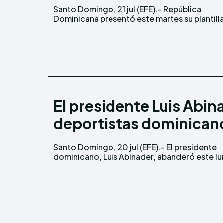
Santo Domingo, 21 jul (EFE).- República
para el torneo de béisbol de los Juegos
Dominicana presentó este martes su plantill
El presidente Luis Abin
deportistas dominican
Santo Domingo, 20 jul (EFE).- El presidente
a la delegación de su país que participará en los
dominicano, Luis Abinader, abanderó este l