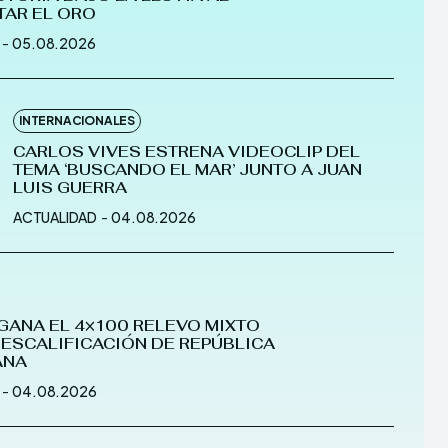
AR EL ORO
-
05.08.2026
CONDITIONS
CONDITIONS
PRIVACY POLICY
PRIVACY POLICY
ER
ER
DMCA
DMCA
ABOUT US
ABOUT US
INTERNACIONALES
CARLOS VIVES ESTRENA VIDEOCLIP DEL
TEMA ‘BUSCANDO EL MAR’ JUNTO A JUAN
LUIS GUERRA
erse
erse
ACTUALIDAD
-
04.08.2026
ewspaper Theme.
ewspaper Theme.
GANA EL 4×100 RELEVO MIXTO
DESCALIFICACIÓN DE REPÚBLICA
ANA
-
04.08.2026