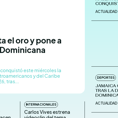
CONQUIST
ACTUALIDAD
TERMS & 
TERMS & 
NEWSLETT
NEWSLETT
a el oro y pone a
a Dominicana
Echo
Echo
V
V
Copyright © N
Copyright © N
 conquistó este miércoles la
troamericanos y del Caribe
DEPORTES
, tras...
JAMAICA 
TRAS LA 
DOMINIC
ACTUALIDAD
INTERNACIONALES
y
Carlos Vives estrena
hacen
videoclip del tema