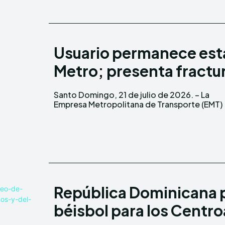
Usuario permanece estab
Metro; presenta fractur
Santo Domingo, 21 de julio de 2026. – La
informa que el usuario involucrado en el
Empresa Metropolitana de Transporte (EMT)
República Dominicana 
béisbol para los Centr