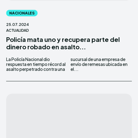
NACIONALES
25.07.2024
ACTUALIDAD
Policía mata uno y recupera parte del
dinero robado en asalto...
La Policía Nacional dio
sucursal de una empresa de
respuesta en tiempo récord al
envío de remesas ubicada en
asalto perpetrado contra una
el...