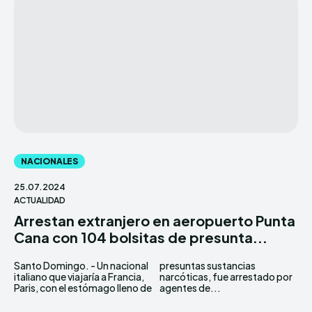
NACIONALES
25.07.2024
ACTUALIDAD
Arrestan extranjero en aeropuerto Punta
Cana con 104 bolsitas de presunta...
Santo Domingo. - Un nacional
presuntas sustancias
italiano que viajaría a Francia,
narcóticas, fue arrestado por
Paris, con el estómago lleno de
agentes de...