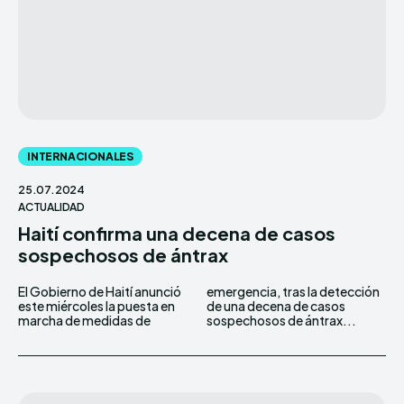
INTERNACIONALES
25.07.2024
ACTUALIDAD
Haití confirma una decena de casos
sospechosos de ántrax
El Gobierno de Haití anunció
emergencia, tras la detección
este miércoles la puesta en
de una decena de casos
marcha de medidas de
sospechosos de ántrax...