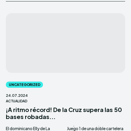
UNCATEGORIZED
24.07.2024
ACTUALIDAD
¡A ritmo récord! De la Cruz supera las 50
bases robadas...
El dominicano Elly de La
Juego 1 de una doble cartelera