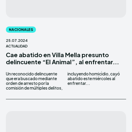
NACIONALES
25.07.2024
ACTUALIDAD
Cae abatido en Villa Mella presunto
delincuente “El Animal”, al enfrentar...
Un reconocido delincuente
incluyendo homicidio, cayó
que era buscado mediante
abatido este miércoles al
orden de arresto por la
enfrentar...
comisión de múltiples delitos,