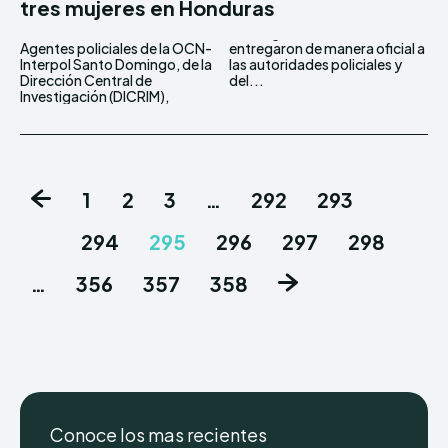
tres mujeres en Honduras
Agentes policiales de la OCN-
entregaron de manera oficial a
Interpol Santo Domingo, de la
las autoridades policiales y
Dirección Central de
del...
Investigación (DICRIM),
1
2
3
…
292
293
294
295
296
297
298
…
356
357
358
Conoce los mas recientes