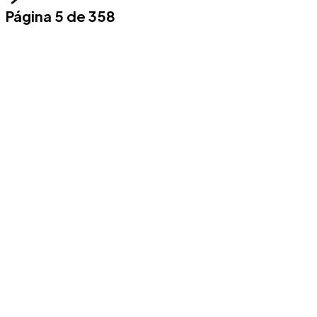
Página 5 de 358
Conoce los mas recientes acontecimientos
noticiosos nacionales e internacionales en
un solo lugar.