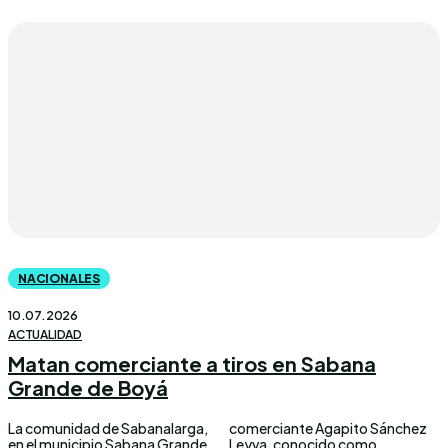
NACIONALES
10.07.2026
ACTUALIDAD
Matan comerciante a tiros en Sabana
Grande de Boyá
La comunidad de Sabanalarga,
comerciante Agapito Sánchez
en el municipio Sabana Grande
Leyva, conocido como