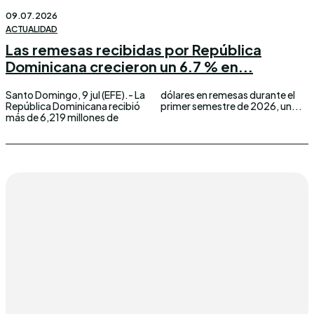
09.07.2026
ACTUALIDAD
Las remesas recibidas por República
Dominicana crecieron un 6.7 % en...
Santo Domingo, 9 jul (EFE).- La
dólares en remesas durante el
República Dominicana recibió
primer semestre de 2026, un...
más de 6,219 millones de