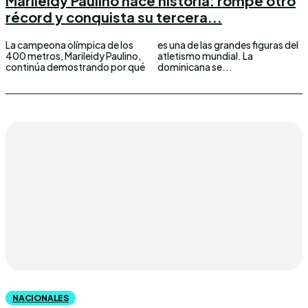
Marileidy Paulino hace historia: rompe otro
récord y conquista su tercera...
La campeona olímpica de los
es una de las grandes figuras del
400 metros, Marileidy Paulino,
atletismo mundial. La
continúa demostrando por qué
dominicana se...
NACIONALES