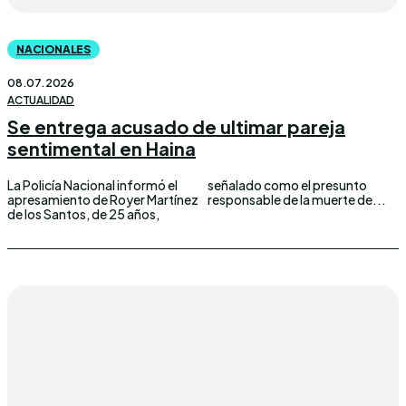
NACIONALES
08.07.2026
ACTUALIDAD
Se entrega acusado de ultimar pareja
sentimental en Haina
La Policía Nacional informó el
señalado como el presunto
apresamiento de Royer Martínez
responsable de la muerte de...
de los Santos, de 25 años,