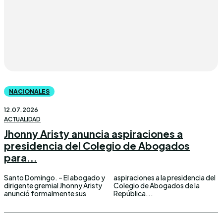
NACIONALES
12.07.2026
ACTUALIDAD
Jhonny Aristy anuncia aspiraciones a
presidencia del Colegio de Abogados
para...
Santo Domingo. – El abogado y
aspiraciones a la presidencia del
dirigente gremial Jhonny Aristy
Colegio de Abogados de la
anunció formalmente sus
República...