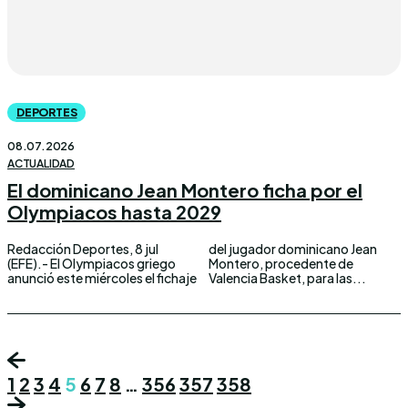
DEPORTES
08.07.2026
ACTUALIDAD
El dominicano Jean Montero ficha por el
Olympiacos hasta 2029
Redacción Deportes, 8 jul
del jugador dominicano Jean
(EFE).- El Olympiacos griego
Montero, procedente de
anunció este miércoles el fichaje
Valencia Basket, para las...
1
2
3
4
5
6
7
8
…
356
357
358