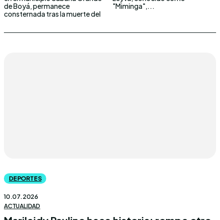
de Boyá, permanece
"Miminga",...
consternada tras la muerte del
DEPORTES
10.07.2026
ACTUALIDAD