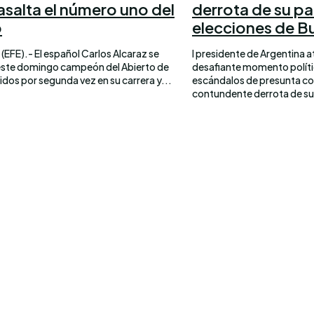
asalta el número uno del
derrota de su pa
o
elecciones de B
(EFE).- El español Carlos Alcaraz se
l presidente de Argentina a
ste domingo campeón del Abierto de
desafiante momento políti
dos por segunda vez en su carrera y...
escándalos de presunta cor
contundente derrota de su