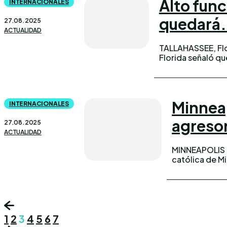
Alto func
INTERNACIONALES
quedará.
27.08.2025
ACTUALIDAD
TALLAHASSEE, Flor
Florida señaló qu
Minneap
INTERNACIONALES
agresor
27.08.2025
ACTUALIDAD
MINNEAPOLIS (
católica de M
1
2
3
4
5
6
7