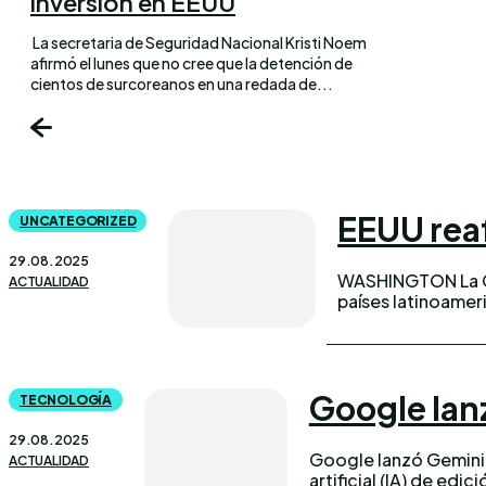
inversión en EEUU
La secretaria de Seguridad Nacional Kristi Noem
afirmó el lunes que no cree que la detención de
cientos de surcoreanos en una redada de...
EEUU reaf
UNCATEGORIZED
29.08.2025
WASHINGTON La C
ACTUALIDAD
países latinoameri
Google lan
TECNOLOGÍA
29.08.2025
Google lanzó Gemini 
ACTUALIDAD
artificial (IA) de ed