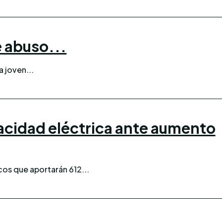
e abuso...
a joven...
acidad eléctrica ante aumento
cos que aportarán 612...