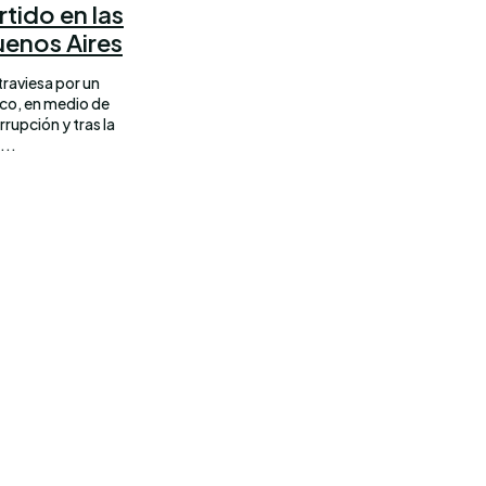
rtido en las
uenos Aires
traviesa por un
co, en medio de
rupción y tras la
...