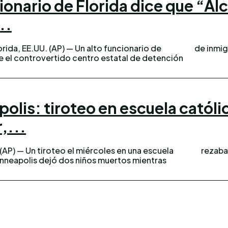
ionario de Florida dice que “Al
..
ida, EE.UU. (AP) — Un alto funcionario de
de inmig
e el controvertido centro estatal de detención
olis: tiroteo en escuela católic
,...
AP) — Un tiroteo el miércoles en una escuela
rezaban
inneapolis dejó dos niños muertos mientras