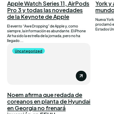
Apple Watch Series 11, AirPods
York y 
Pro 3 y todas las novedades
mund
de la Keynote de Apple
Nueva York 
proclamó e
El evento “Awe Dropping” de Apple y, como
Estados Uni
siempre, la información es abundante. El iPhone
Air ha sido la estrella de la jornada, pero no ha
llegado...
Uncategorized
Noem afirma que redada de
coreanos en planta de Hyundai
en Georgia no frenará