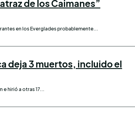
catraz de los Caimanes”
rantes en los Everglades probablemente...
a deja 3 muertos, incluido el
 e hirió a otras 17...