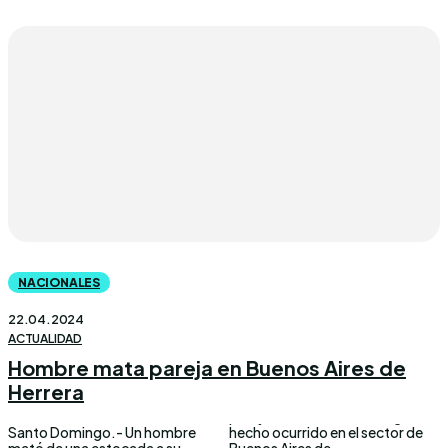
NACIONALES
22.04.2024
ACTUALIDAD
Hombre mata pareja en Buenos Aires de
Herrera
Santo Domingo.- Un hombre
hecho ocurrido en el sector de
mató de una estocada a su
Buenos Aires de...