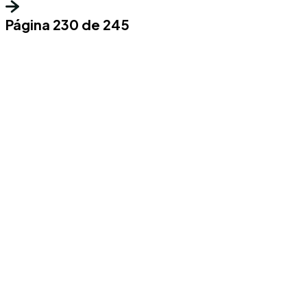
Página 230 de 245
Conoce los mas recientes acontecimientos
noticiosos nacionales e internacionales en
un solo lugar.