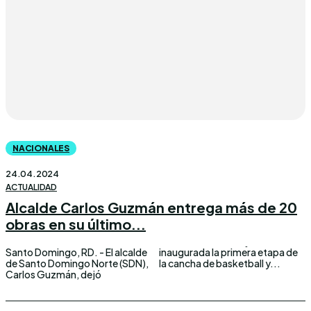
NACIONALES
24.04.2024
ACTUALIDAD
Alcalde Carlos Guzmán entrega más de 20
obras en su último...
Santo Domingo, RD. - El alcalde
inaugurada la primera etapa de
de Santo Domingo Norte (SDN),
la cancha de basketball y...
Carlos Guzmán, dejó