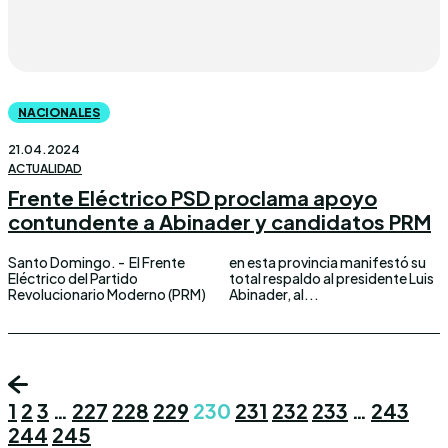
NACIONALES
21.04.2024
ACTUALIDAD
Frente Eléctrico PSD proclama apoyo
contundente a Abinader y candidatos PRM
Santo Domingo. - El Frente
en esta provincia manifestó su
Eléctrico del Partido
total respaldo al presidente Luis
Revolucionario Moderno (PRM)
Abinader, al...
1
2
3
…
227
228
229
230
231
232
233
…
243
244
245