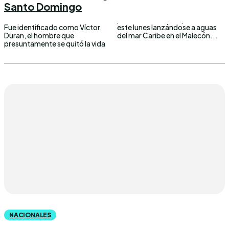
Santo Domingo
Fue identificado como Víctor
este lunes lanzándose a aguas
Duran, el hombre que
del mar Caribe en el Malecón...
presuntamente se quitó la vida
NACIONALES