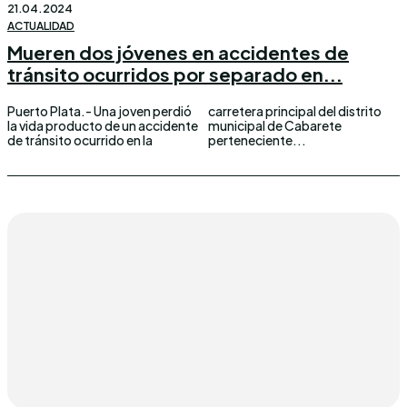
21.04.2024
ACTUALIDAD
Mueren dos jóvenes en accidentes de
tránsito ocurridos por separado en...
Puerto Plata.- Una joven perdió
carretera principal del distrito
la vida producto de un accidente
municipal de Cabarete
de tránsito ocurrido en la
perteneciente...