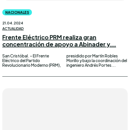
NACIONALES
21.04.2024
ACTUALIDAD
Frente Eléctrico PRM realiza gran
concentración de apoyo a Abinader y...
San Cristóbal. – El Frente
presidido por Martín Robles
Eléctrico del Partido
Morillo y bajo la coordinación del
Revolucionario Moderno (PRM),
ingeniero Andrés Portes...