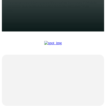
El escenario está listo para el Festival de Jonrones T-Mobile
del 2025, que se llevará a cabo la noche del lunes 14 de
Julio,...