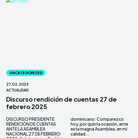
UNCATEGORIZED
27.02.2025
ACTUALIDAD
Discurso rendición de cuentas 27 de
febrero 2025
DISCURSO PRESIDENTE
dominicano: Comparezco
RENDICIÓN DE CUENTAS
hoy, por quinta ocasión, ante
ANTE LA ASAMBLEA
esta magna Asamblea, en mi
NACIONAL 27 DE FEBRERO
calidad...