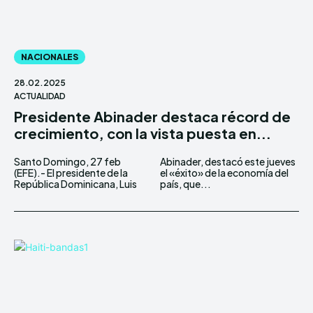
NACIONALES
28.02.2025
ACTUALIDAD
Presidente Abinader destaca récord de
crecimiento, con la vista puesta en...
Santo Domingo, 27 feb
Abinader, destacó este jueves
(EFE).- El presidente de la
el «éxito» de la economía del
República Dominicana, Luis
país, que...