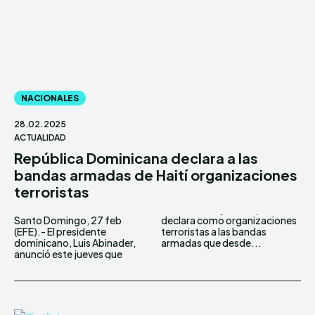
NACIONALES
28.02.2025
ACTUALIDAD
República Dominicana declara a las
bandas armadas de Haití organizaciones
terroristas
Santo Domingo, 27 feb
declara como organizaciones
(EFE).- El presidente
terroristas a las bandas
dominicano, Luis Abinader,
armadas que desde...
anunció este jueves que