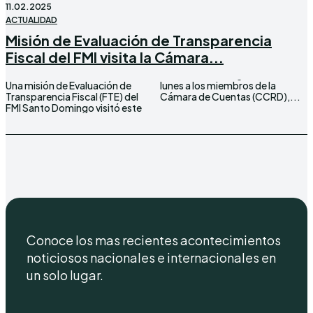
11.02.2025
ACTUALIDAD
Misión de Evaluación de Transparencia
Fiscal del FMI visita la Cámara...
Una misión de Evaluación de
lunes a los miembros de la
Transparencia Fiscal (FTE) del
Cámara de Cuentas (CCRD),...
FMI Santo Domingo visitó este
Conoce los mas recientes acontecimientos
noticiosos nacionales e internacionales en
un solo lugar.