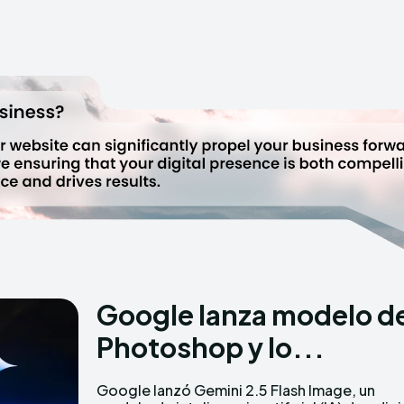
Google lanza modelo de
Photoshop y lo...
Google lanzó Gemini 2.5 Flash Image, un
de imágenes que hace sombra al popular