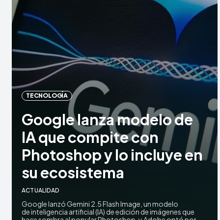
TECNOLOGÍA
Google lanza modelo de
IA que compite con
Photoshop y lo incluye en
su ecosistema
ACTUALIDAD
Google lanzó Gemini 2.5 Flash Image, un modelo
de inteligencia artificial (IA) de edición de imágenes que
hace sombra al popular Photoshop, y Adobe optó por