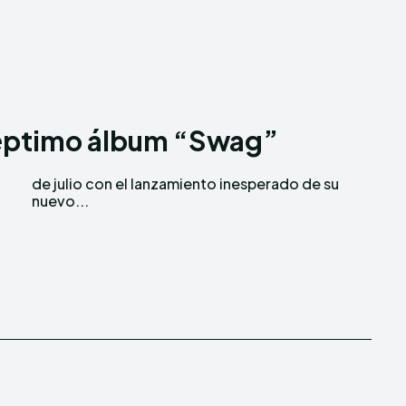
 séptimo álbum “Swag”
1
nuevo...