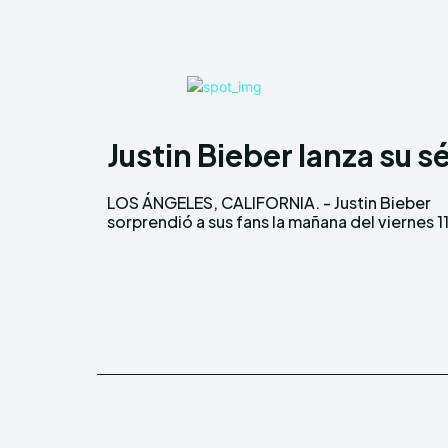
Justin Bieber lanza su
LOS ÁNGELES, CALIFORNIA. - Justin Bieber
de julio con el lanzamiento inesperado de su
sorprendió a sus fans la mañana del viernes 1