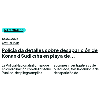
NACIONALES
10.03.2025
ACTUALIDAD
Policía da detalles sobre desaparición de
Konanki Sudiksha en playa de...
La Policía Nacional informa que
acciones investigativas y de
en coordinación con el Ministerio
búsqueda, tras la denuncia de
Público, despliega amplias
desaparición de...