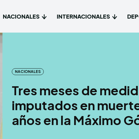
NACIONALES
INTERNACIONALES
DEP
Type in
Type in
Inicio
Inicio
NACIONALES
Naciona
Naciona
Tres meses de medid
Interna
Interna
imputados en muerte
Deport
Deport
años en la Máximo 
Tecnolo
Tecnolo