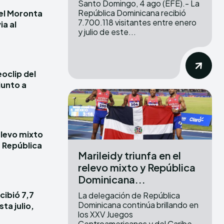
Santo Domingo, 4 ago (EFE).- La
República Dominicana recibió
iel Moronta
7.700.118 visitantes entre enero
ia al
y julio de este...
oclip del
junto a
elevo mixto
e República
Marileidy triunfa en el
relevo mixto y República
Dominicana...
cibió 7,7
La delegación de República
Dominicana continúa brillando en
ta julio,
los XXV Juegos
Centroamericanos y del Caribe