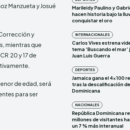
ñoz Manzueta y Josué
Marileidy Paulino y Gabr
hacen historia bajo la lluv
conquistar el oro
Corrección y
INTERNACIONALES
Carlos Vives estrena vide
s, mientras que
tema ‘Buscando el mar’ 
CR 20 y 17 de
Juan Luis Guerra
ctivamente.
DEPORTES
Jamaica gana el 4×100 r
menor de edad, será
tras la descalificación d
Dominicana
centes para ser
NACIONALES
República Dominicana re
millones de visitantes has
un 7 % más interanual