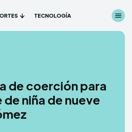
ORTES
TECNOLOGÍA
Search
Search
...
...
les
les
a de coerción para
cionales
cionales
 de niña de nueve
es
es
Gómez
gía
gía