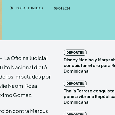
POR
ACTUALIDAD
09.04.2024
TERMS & 
TERMS & 
NEWSLETT
NEWSLETT
Echo
Echo
V
V
DEPORTES
-
La Oficina Judicial
Disney Medina y Marysa
Copyright © N
Copyright © N
conquistan el oro para R
rito Nacional dictó
Dominicana
 de los imputados por
Comparte esto:
Comparte esto:
DEPORTES
Kylie Naomi Rosa
Facebook
Facebook
Thalía Terrero conquista 
Máximo Gómez.
pone a vibrar a Repúblic
Dominicana
erción contra Marcus
DEPORTES