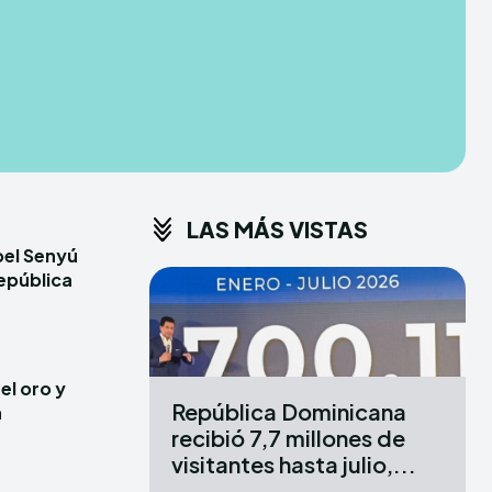
CONDITIONS
CONDITIONS
PRIVACY POLICY
PRIVACY POLICY
ER
ER
DMCA
DMCA
ABOUT US
ABOUT US
LAS MÁS VISTAS
erse
erse
bel Senyú
ewspaper Theme.
ewspaper Theme.
epública
X
X
el oro y
República Dominicana
a
recibió 7,7 millones de
visitantes hasta julio,...