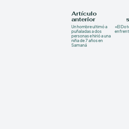
Artículo
anterior
Un hombre ultimó a
«El Dot
puñaladas a dos
enfrent
personas e hirió a una
niña de 7 años en
Samaná