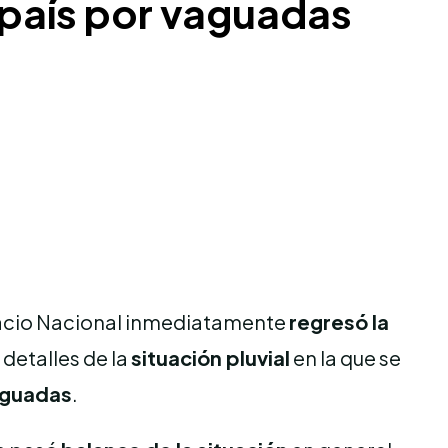
l país por vaguadas
lacio Nacional inmediatamente
regresó la
 detalles de la
situación pluvial
en la que se
aguadas
.