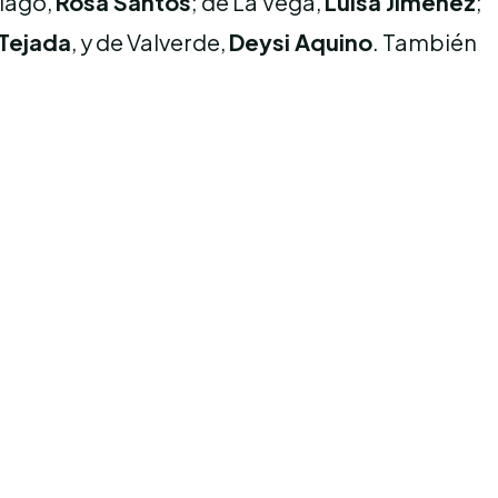
tiago,
Rosa Santos
; de La Vega,
Luisa Jiménez
;
Tejada
, y de Valverde,
Deysi Aquino
. También