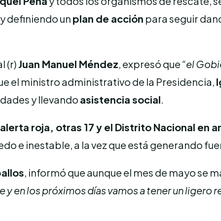
quel Peña
y todos los organismos de rescate, 
y definiendo un
plan de acción
para seguir da
l (r)
Juan Manuel Méndez
, expresó que
“el Gobi
e el ministro administrativo de la Presidencia,
idades y llevando
asistencia social
.
alerta roja, otras 17 y el Distrito Nacional en 
 inestable, a la vez que está generando fuerte
allos
, informó que aunque el mes de mayo se m
 en los próximos días vamos a tener un ligero resp