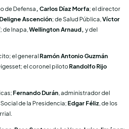
tro de Defensa
, Carlos Díaz Morfa
; el director
Deligne Ascención
; de Salud Pública,
Víctor
í
; de Inapa,
Wellington Arnaud,
y del
ito; el general
Ramón Antonio Guzmán
 Digesset; el coronel piloto
Randolfo Rijo
icas;
Fernando Durán
, administrador del
a Social de la Presidencia;
Edgar Féliz
, de los
rial.