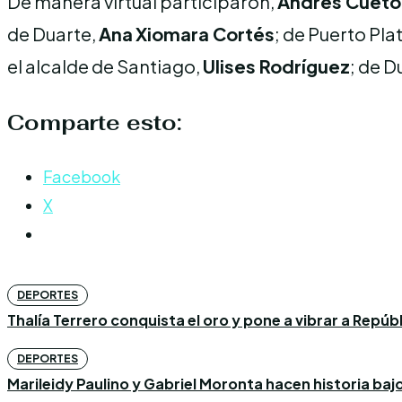
De manera virtual participaron,
Andrés Cueto
de Duarte,
Ana
Xiomara Cortés
; de Puerto Pla
el alcalde de Santiago,
Ulises Rodríguez
; de D
Comparte esto:
Facebook
X
DEPORTES
Thalía Terrero conquista el oro y pone a vibrar a Repú
DEPORTES
Marileidy Paulino y Gabriel Moronta hacen historia bajo l