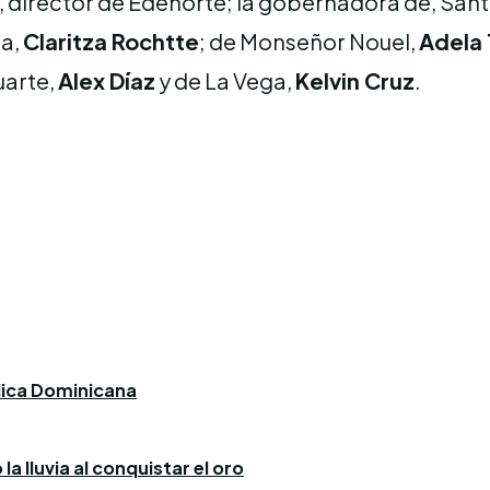
, director de Edenorte; la gobernadora de, San
ta,
Claritza Rochtte
; de Monseñor Nouel,
Adela 
uarte,
Alex Díaz
y de La Vega,
Kelvin Cruz
.
blica Dominicana
a lluvia al conquistar el oro