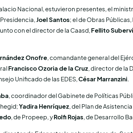
Palacio Nacional, estuvieron presentes, el minis
a Presidencia,
Joel Santos
; el de Obras Públicas,
 junto con el director de la Caasd,
Fellito Suberv
ernández Onofre
, comandante general del Ejérc
eral
Francisco Ozoria de la Cruz
, director de la
Consejo Unificado de las EDES,
César Marranzini
.
aba
, coordinador del Gabinete de Políticas Públ
Ehegid;
Yadira Henríquez
, del Plan de Asistenci
cedo
, de Propeep, y
Rolfi Rojas
, de Desarrollo Bar