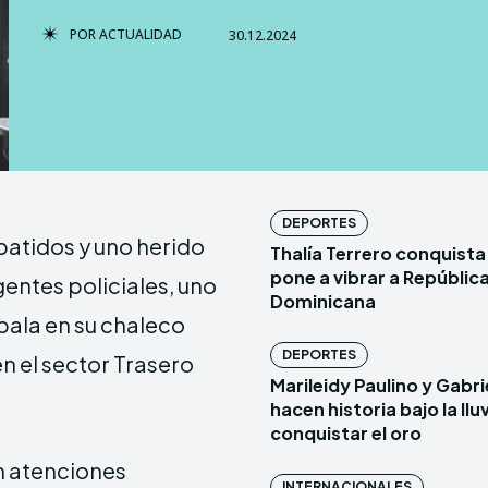
POR
ACTUALIDAD
30.12.2024
TERMS & 
TERMS & 
NEWSLETT
NEWSLETT
Echo
Echo
V
V
DEPORTES
atidos y uno herido
Thalía Terrero conquista 
Copyright © N
Copyright © N
pone a vibrar a Repúblic
entes policiales, uno
Dominicana
 bala en su chaleco
Comparte esto:
Comparte esto:
DEPORTES
n el sector Trasero
Facebook
Facebook
Marileidy Paulino y Gabr
hacen historia bajo la lluv
conquistar el oro
an atenciones
INTERNACIONALES