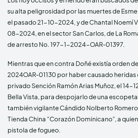
su alta peligrosidad por las muertes de Esmer
el pasado 21-10-2024, y de Chantal Noemí V
08-2024, en el sector San Carlos, de La Roma
de arresto No. 197-1-2024-OAR-01397.
Mientras que en contra Doñé existía orden de
2024OAR-01130 por haber causado heridas de
privado Sención Ramón Arias Muñoz, el 14-1
Bella Vista, para despojarlo de una escopeta;
también vigilante Cándido Nolberto Romero,
Tienda China “Corazón Dominicano”, a quie
pistola de fogueo.