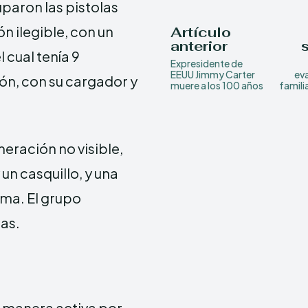
uparon las pistolas
 ilegible, con un
Artículo
anterior
 cual tenía 9
Expresidente de
EEUU Jimmy Carter
eva
ón, con su cargador y
muere a los 100 años
famili
eración no visible,
 un casquillo, y una
sma. El grupo
las.
e manera activa por