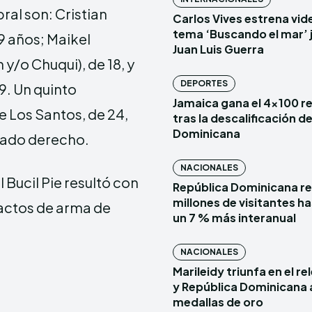
bral son: Cristian
Carlos Vives estrena vide
tema ‘Buscando el mar’ 
19 años; Maikel
Juan Luis Guerra
y/o Chuqui), de 18, y
DEPORTES
9. Un quinto
Jamaica gana el 4×100 r
e Los Santos, de 24,
tras la descalificación d
Dominicana
stado derecho.
NACIONALES
 Bucil Pie resultó con
República Dominicana re
millones de visitantes has
pactos de arma de
un 7 % más interanual
NACIONALES
Marileidy triunfa en el r
y República Dominicana 
medallas de oro