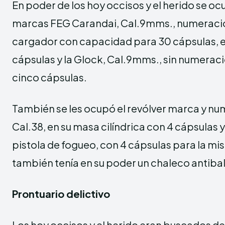
En poder de los hoy occisos y el herido se oc
marcas FEG Carandai, Cal.9mms., numeración
cargador con capacidad para 30 cápsulas, el
cápsulas y la Glock, Cal.9mms., sin numeraci
cinco cápsulas.
También se les ocupó el revólver marca y num
Cal.38, en su masa cilíndrica con 4 cápsulas y
pistola de fogueo, con 4 cápsulas para la mi
también tenía en su poder un chaleco antiba
Prontuario delictivo
Los hoy occisos y el herido eran buscados d