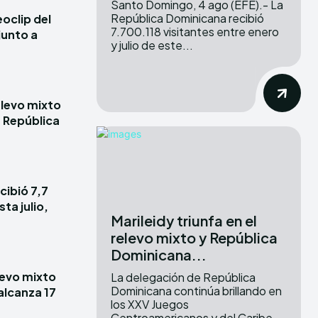
Santo Domingo, 4 ago (EFE).- La
República Dominicana recibió
oclip del
7.700.118 visitantes entre enero
junto a
y julio de este...
elevo mixto
e República
cibió 7,7
ta julio,
Marileidy triunfa en el
relevo mixto y República
Dominicana...
elevo mixto
La delegación de República
Dominicana continúa brillando en
alcanza 17
los XXV Juegos
Centroamericanos y del Caribe