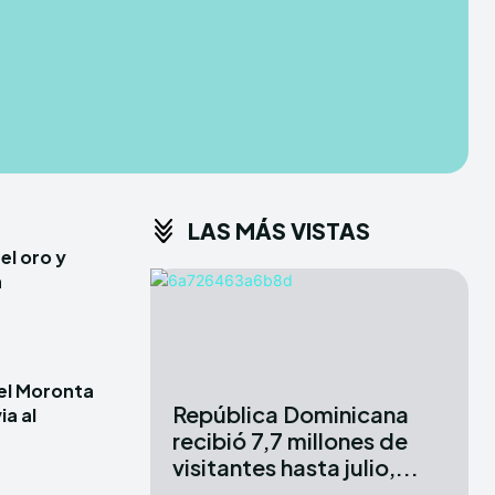
CONDITIONS
CONDITIONS
PRIVACY POLICY
PRIVACY POLICY
ER
ER
DMCA
DMCA
ABOUT US
ABOUT US
LAS MÁS VISTAS
erse
erse
el oro y
ewspaper Theme.
ewspaper Theme.
a
X
X
iel Moronta
República Dominicana
ia al
recibió 7,7 millones de
visitantes hasta julio,...