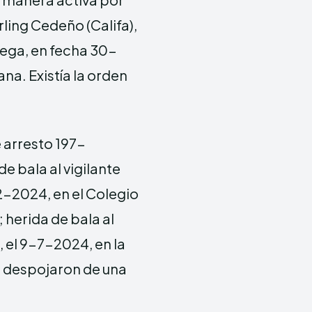
ling Cedeño (Califa),
ega, en fecha 30-
na. Existía la orden
 arresto 197-
 bala al vigilante
2-2024, en el Colegio
 herida de bala al
 el 9-7-2024, en la
n despojaron de una