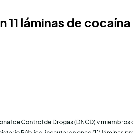
 11 láminas de cocaína 
onal de Control de Drogas (DNCD) y miembros 
isterio Público, incautaron once (11) láminas 