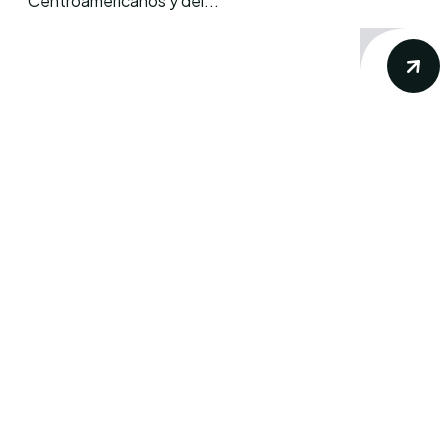
Centroamericanos y del...
Conoce los mas recientes acontecimientos
noticiosos nacionales e internacionales en
un solo lugar.