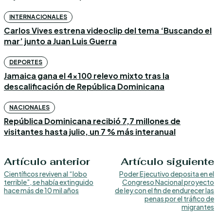
INTERNACIONALES
Carlos Vives estrena videoclip del tema ‘Buscando el
mar’ junto a Juan Luis Guerra
DEPORTES
Jamaica gana el 4×100 relevo mixto tras la
descalificación de República Dominicana
NACIONALES
República Dominicana recibió 7,7 millones de
visitantes hasta julio, un 7 % más interanual
Artículo anterior
Artículo siguiente
Científicos reviven al “lobo
Poder Ejecutivo deposita en el
terrible”, se había extinguido
Congreso Nacional proyecto
hace más de 10 mil años
de ley con el fin de endurecer las
penas por el tráfico de
migrantes