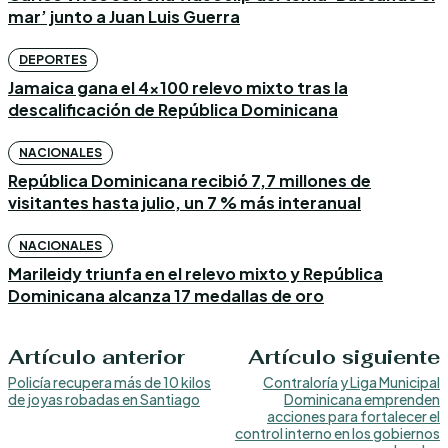
mar’ junto a Juan Luis Guerra
DEPORTES
Jamaica gana el 4×100 relevo mixto tras la
descalificación de República Dominicana
NACIONALES
República Dominicana recibió 7,7 millones de
visitantes hasta julio, un 7 % más interanual
NACIONALES
Marileidy triunfa en el relevo mixto y República
Dominicana alcanza 17 medallas de oro
Artículo anterior
Artículo siguiente
Policía recupera más de 10 kilos
Contraloría y Liga Municipal
de joyas robadas en Santiago
Dominicana emprenden
acciones para fortalecer el
control interno en los gobiernos