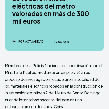
eléctricas del metro
valoradas en más de 300
mil euros
TERMS & CONDITIONS
TERMS & CONDITIONS
PRIVACY POLICY
PRIVACY POLICY
NEWSLETTER
NEWSLETTER
DMCA
DMCA
ABOUT US
ABOUT US
POR
ACTUALIDAD
17.06.2025
Echo
Echo
Verse
Verse
Copyright © Newspaper Theme.
Copyright © Newspaper Theme.
Miembros de la Policía Nacional, en coordinación con el
Ministerio Público, mediante un amplio y técnico
proceso de investigación recuperaron la totalidad de
Comparte esto:
Comparte esto:
los materiales eléctricos robados en la construcción de
Facebook
Facebook
la extensión de la línea 2 del Metro de Santo Domingo,
X
X
cuando intentaban sacarlos del país en una
embarcación con destino a China.