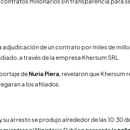
ontratos millonarios sin transparencia para se
a adjudicación de un contrato por miles de mill
sidiado, a través de la empresa Khersum SRL.
eportaje de
Nuria Piera
, revelaron que Khersum r
regaran a los afiliados.
. y su arresto se produjo alrededor de las 10:30
mientras el Ministerio Público presenta la
soli