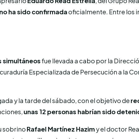
mpresario
Eduardo Read Estrella
, del Grupo Re
 no ha sido confirmada
oficialmente. Entre los 
s simultáneos
fue llevada a cabo por la Direcci
raduría Especializada de Persecución a la Cor
ada y la tarde del sábado, con el objetivo de
re
nciones,
unas 12 personas habrían sido deteni
u sobrino
Rafael Martínez Hazim
y el doctor Rea