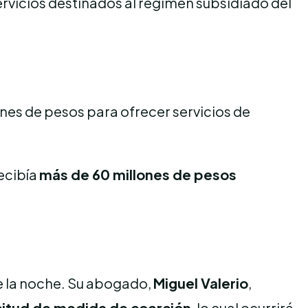
rvicios destinados al régimen subsidiado del
ones de pesos para ofrecer servicios de
ecibía
más de 60 millones de pesos
 de la noche. Su abogado,
Miguel Valerio
,
citud de medida de coerción
, lo cual ocurrirá