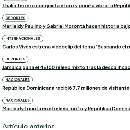
Thalía Terrero conquista el oro y pone a vibrar a Repú
DEPORTES
Marileidy Paulino y Gabriel Moronta hacen historia bajo l
INTERNACIONALES
Carlos Vives estrena videoclip del tema ‘Buscando el m
DEPORTES
Jamaica gana el 4×100 relevo mixto tras la descalific
NACIONALES
República Dominicana recibió 7,7 millones de visitantes
NACIONALES
Marileidy triunfa en el relevo mixto y República Domin
Artículo anterior