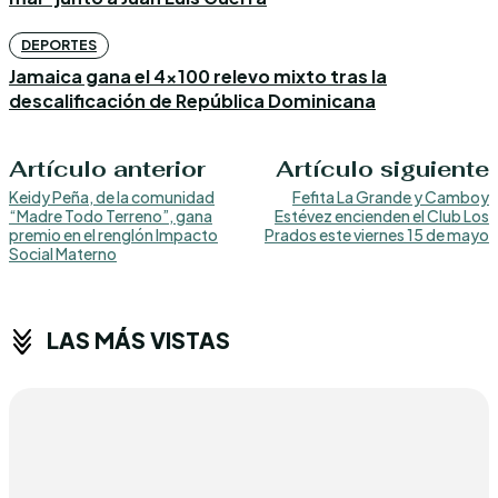
DEPORTES
Jamaica gana el 4×100 relevo mixto tras la
descalificación de República Dominicana
Artículo anterior
Artículo siguiente
Keidy Peña, de la comunidad
Fefita La Grande y Camboy
“Madre Todo Terreno”, gana
Estévez encienden el Club Los
premio en el renglón Impacto
Prados este viernes 15 de mayo
Social Materno
LAS MÁS VISTAS