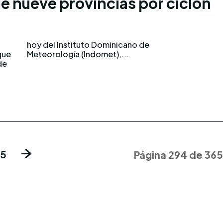
e nueve provincias por ciclón
que
Meteorología (Indomet),...
de
65
Página 294 de 365
entes
iciosos