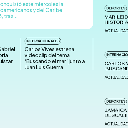
onquistó este miércoles la
DEPORTES
roamericanos y del Caribe
 tras...
MARILEID
HISTORIA
ACTUALIDA
INTERNACIONALES
Gabriel
Carlos Vives estrena
oria
videoclip del tema
INTERNACI
uistar
‘Buscando el mar’ junto a
CARLOS V
Juan Luis Guerra
‘BUSCAND
ACTUALIDA
DEPORTES
JAMAICA 
DESCALI
ACTUALIDA