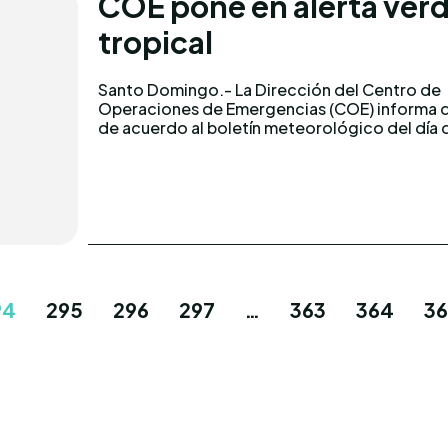
COE pone en alerta verd
tropical
Santo Domingo.- La Dirección del Centro de
hoy del Instituto Dominicano de
Operaciones de Emergencias (COE) informa 
de acuerdo al boletín meteorológico del día 
94
295
296
297
…
363
364
3
Conoce los mas reci
acontecimientos not