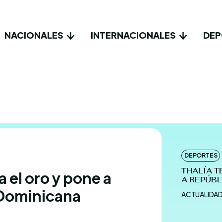
NACIONALES
INTERNACIONALES
DEP
DEPORTES
THALÍA T
a el oro y pone a
A REPÚB
 Dominicana
ACTUALIDA