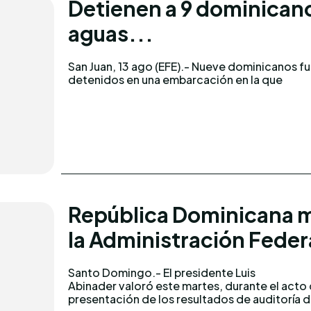
Detienen a 9 dominicano
aguas...
San Juan, 13 ago (EFE).- Nueve dominicanos f
transportaban un alijo de cocaína en agu
detenidos en una embarcación en la que
República Dominicana m
la Administración Federa
Santo Domingo.- El presidente Luis
la Administración Federal de Aviación (FAA, sigla
Abinader valoró este martes, durante el acto
presentación de los resultados de auditoría 