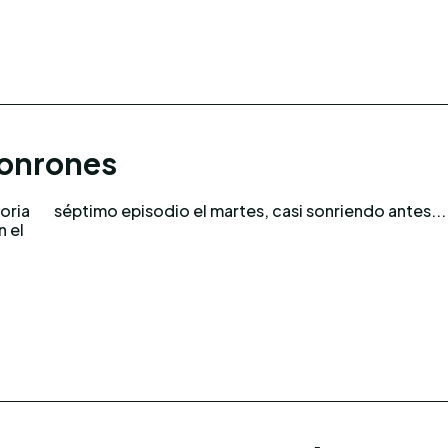
jonrones
oria
séptimo episodio el martes, casi sonriendo antes...
n el