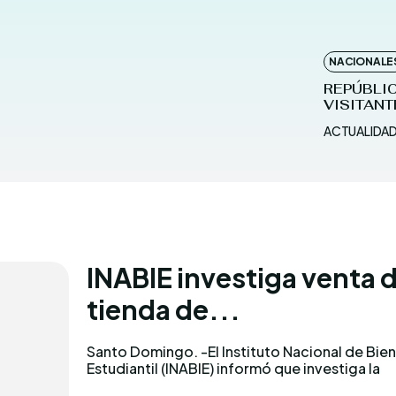
NACIONALE
REPÚBLIC
VISITANT
ACTUALIDA
INABIE investiga venta 
tienda de...
Santo Domingo. -El Instituto Nacional de Bie
denuncia sobre el hallazgo de zapatos con el
Estudiantil (INABIE) informó que investiga la