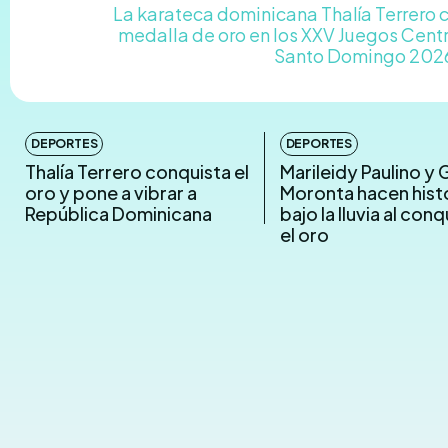
La karateca dominicana Thalía Terrero c
medalla de oro en los XXV Juegos Cent
Santo Domingo 2026,
DEPORTES
DEPORTES
Thalía Terrero conquista el
Marileidy Paulino y 
oro y pone a vibrar a
Moronta hacen hist
República Dominicana
bajo la lluvia al conq
el oro