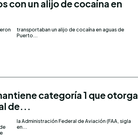
s con un alijo de cocaína en
ueron
as de
Puerto...
antiene categoría 1 que otorga
l de...
 de
en...
de