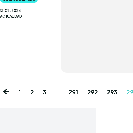
13.08.2024
ACTUALIDAD
1
2
3
…
291
292
293
2