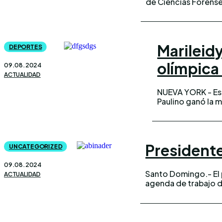
de Ciencias Forenses
Marileid
DEPORTES
olímpica
09.08.2024
ACTUALIDAD
NUEVA YORK - Est
Paulino ganó la m
Presidente
UNCATEGORIZED
09.08.2024
Santo Domingo.- El 
la región del Cibao,
ACTUALIDAD
agenda de trabajo d