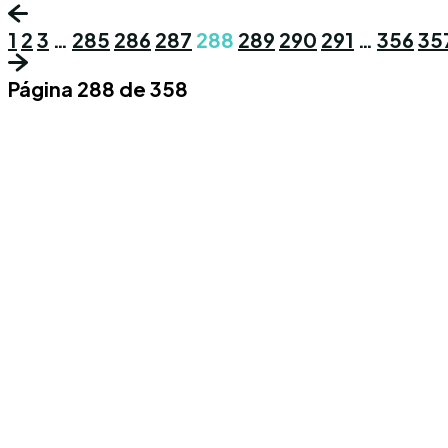
1
2
3
…
285
286
287
288
289
290
291
…
356
35
Página 288 de 358
Conoce los mas recientes acontecimiento