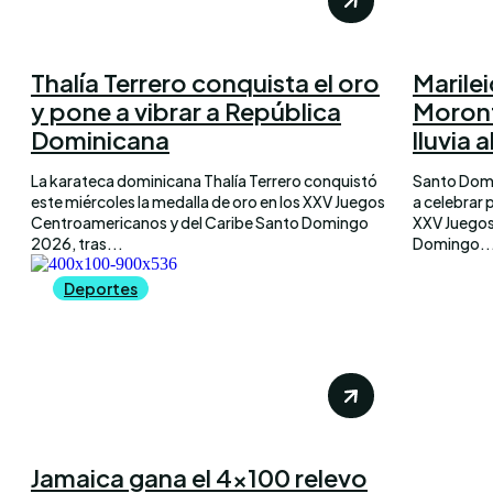
Thalía Terrero conquista el oro
Marilei
y pone a vibrar a República
Moront
Dominicana
lluvia 
La karateca dominicana Thalía Terrero conquistó
Santo Domi
este miércoles la medalla de oro en los XXV Juegos
a celebrar 
Centroamericanos y del Caribe Santo Domingo
XXV Juegos
2026, tras...
Domingo..
Deportes
Jamaica gana el 4×100 relevo