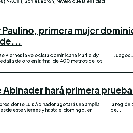
 (INACIF), Sonia Lebrón, reveló que la entidad
y Paulino, primera mujer domin
 de...
e viernes la velocista dominicana Marileidy
Juegos..
edalla de oro en la final de 400 metros de los
 Abinader hará primera prueba 
presidente Luis Abinader agotará una amplia
 que incluye la primera prueba del Monorriel
esde este viernes y hasta el domingo, en
de...