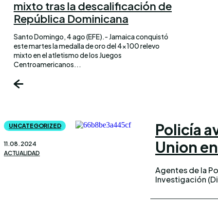
mixto tras la descalificación de
República Dominicana
Santo Domingo, 4 ago (EFE).- Jamaica conquistó
este martes la medalla de oro del 4×100 relevo
mixto en el atletismo de los Juegos
Centroamericanos...
Policía 
UNCATEGORIZED
Union en
11.08.2024
ACTUALIDAD
Agentes de la Pol
Investigación (D