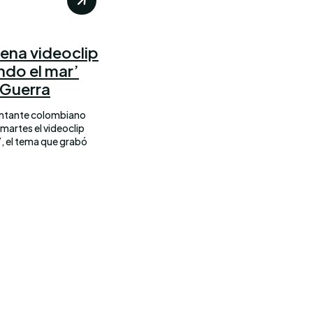
rena videoclip
ndo el mar’
s Guerra
cantante colombiano
martes el videoclip
’, el tema que grabó