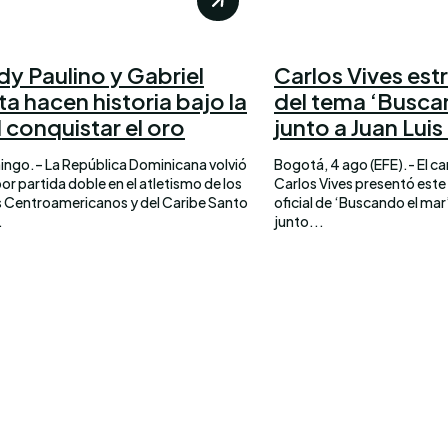
dy Paulino y Gabriel
Carlos Vives est
a hacen historia bajo la
del tema ‘Busca
al conquistar el oro
junto a Juan Lui
ngo.– La República Dominicana volvió
Bogotá, 4 ago (EFE).- El 
por partida doble en el atletismo de los
Carlos Vives presentó este 
 Centroamericanos y del Caribe Santo
oficial de ‘Buscando el mar
.
junto...