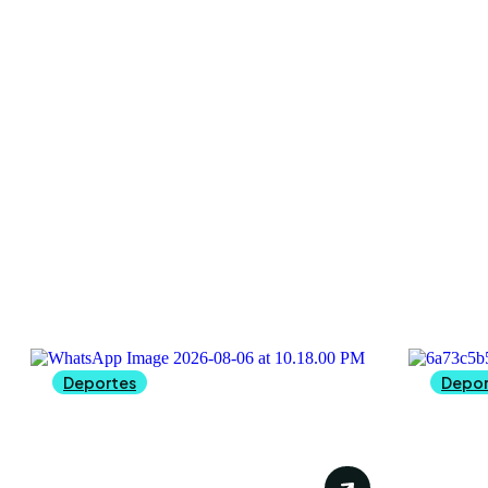
A
2146 A
Deportes
Depor