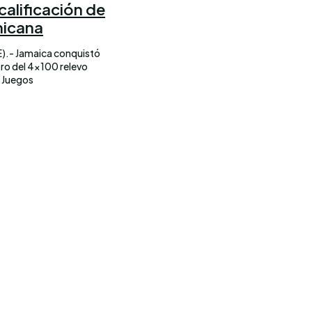
calificación de
nicana
).- Jamaica conquistó
oro del 4×100 relevo
s Juegos