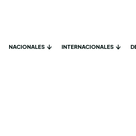
NACIONALES
INTERNACIONALES
D
CTUALIDAD
RTICLES WRITTEN