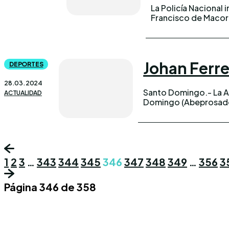
La Policía Nacional
Francisco de Macorí
Johan Ferre
DEPORTES
28.03.2024
Santo Domingo.- La As
ACTUALIDAD
Domingo (Abeprosado)
1
2
3
…
343
344
345
346
347
348
349
…
356
3
Página 346 de 358