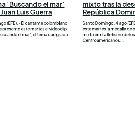
ma ‘Buscando el mar’
mixto tras la des
 Juan Luis Guerra
República Domi
ago (EFE).- El cantante colombiano
Santo Domingo, 4 ago (EFE
s presentó este martes el videoclip
este martes la medalla de 
‘Buscando el mar’, el tema que grabó
mixto en el atletismo de lo
Centroamericanos...