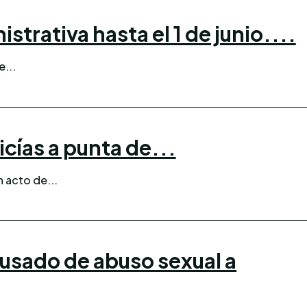
trativa hasta el 1 de junio....
e...
icías a punta de...
n acto de...
cusado de abuso sexual a