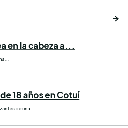
 en la cabeza a...
a...
de 18 años en Cotuí
antes de una...