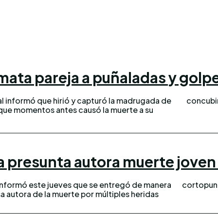
ata pareja a puñaladas y golpea
al informó que hirió y capturó la madrugada de
concubin
que momentos antes causó la muerte a su
 presunta autora muerte joven 
 informó este jueves que se entregó de manera
cortopunz
sa autora de la muerte por múltiples heridas