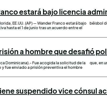
nco estará bajo licencia adminis
orida, EE.UU. (AP) — Wander Franco estará bajo
béisbol d
iva hasta el 1 de junio tras un acuerdo entre el
risión a hombre que desafió pol
a Dominicana).- Fue acogida la solicitud de la
que, en u
o y fue enviado a prisión preventiva el hombre
tiene suspendido vice cónsul a