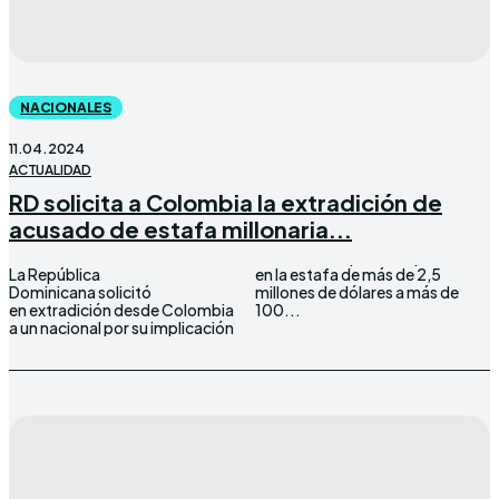
NACIONALES
11.04.2024
ACTUALIDAD
RD solicita a Colombia la extradición de
acusado de estafa millonaria...
La República
en la estafa de más de 2,5
Dominicana solicitó
millones de dólares a más de
en extradición desde Colombia
100...
a un nacional por su implicación