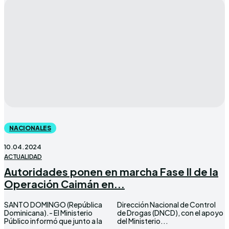
NACIONALES
10.04.2024
ACTUALIDAD
Autoridades ponen en marcha Fase II de la
Operación Caimán en...
SANTO DOMINGO (República
Dirección Nacional de Control
Dominicana).- El Ministerio
de Drogas (DNCD), con el apoyo
Público informó que junto a la
del Ministerio...