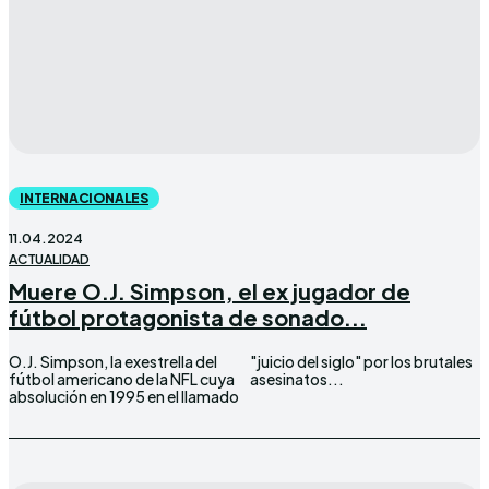
INTERNACIONALES
11.04.2024
ACTUALIDAD
Muere O.J. Simpson, el ex jugador de
fútbol protagonista de sonado...
O.J. Simpson, la exestrella del
"juicio del siglo" por los brutales
fútbol americano de la NFL cuya
asesinatos...
absolución en 1995 en el llamado