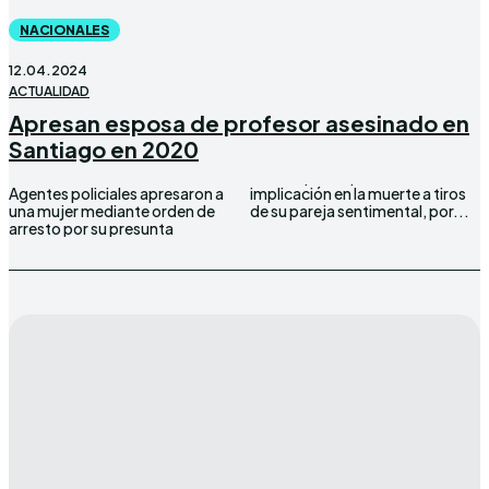
NACIONALES
12.04.2024
ACTUALIDAD
Apresan esposa de profesor asesinado en
Santiago en 2020
Agentes policiales apresaron a
implicación en la muerte a tiros
una mujer mediante orden de
de su pareja sentimental, por...
arresto por su presunta