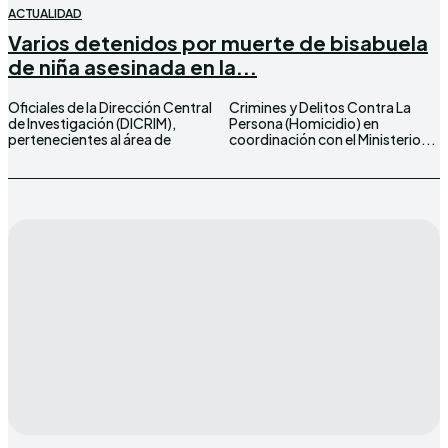
ACTUALIDAD
Varios detenidos por muerte de bisabuela
de niña asesinada en la...
Oficiales de la Dirección Central
Crimines y Delitos Contra La
de Investigación (DICRIM),
Persona (Homicidio) en
pertenecientes al área de
coordinación con el Ministerio...