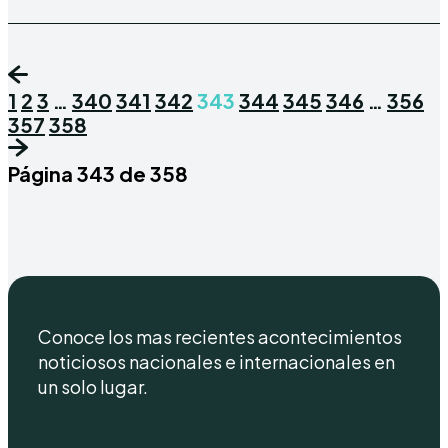
1
2
3
…
340
341
342
343
344
345
346
…
356
357
358
Página 343 de 358
Conoce los mas recientes acontecimientos
noticiosos nacionales e internacionales en
un solo lugar.