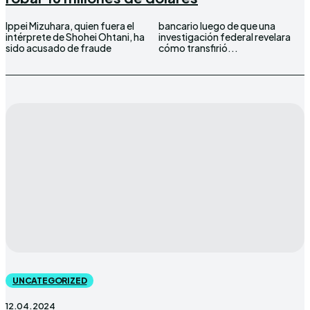
Ippei Mizuhara, quien fuera el
bancario luego de que una
intérprete de Shohei Ohtani, ha
investigación federal revelara
sido acusado de fraude
cómo transfirió...
UNCATEGORIZED
12.04.2024