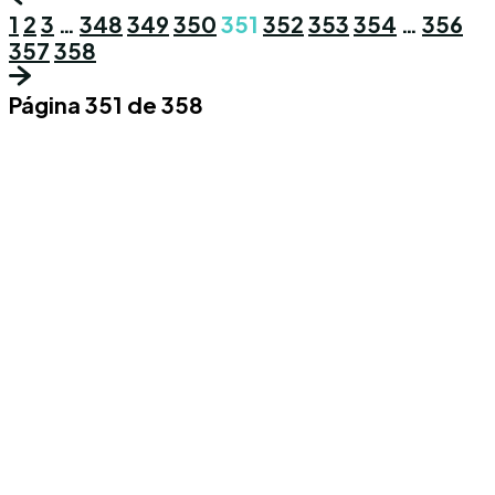
1
2
3
…
348
349
350
351
352
353
354
…
356
357
358
Página 351 de 358
Conoce los mas recientes acontecimientos
noticiosos nacionales e internacionales en
un solo lugar.