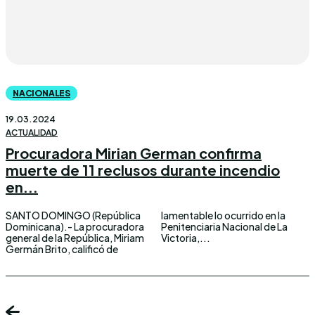
NACIONALES
19.03.2024
ACTUALIDAD
Procuradora Mirian German confirma
muerte de 11 reclusos durante incendio
en...
SANTO DOMINGO (República
lamentable lo ocurrido en la
Dominicana).- La procuradora
Penitenciaria Nacional de La
general de la República, Miriam
Victoria,...
Germán Brito, calificó de