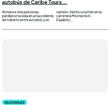
autobús de Caribe Tours...
Al menos tres personas
camión, hecho ocurrido en la
perdieron la vida en un accidente
carretera Montecristi-
de tránsito entre autobús y un
Dajabón,...
NACIONALES