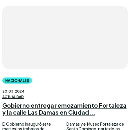
NACIONALES
20.03.2024
ACTUALIDAD
Gobierno entrega remozamiento Fortaleza
y la calle Las Damas en Ciudad...
El Gobierno inauguró este
Damas y el Museo Fortaleza de
martes los trabajos de
Santo Domingo, parte de las...