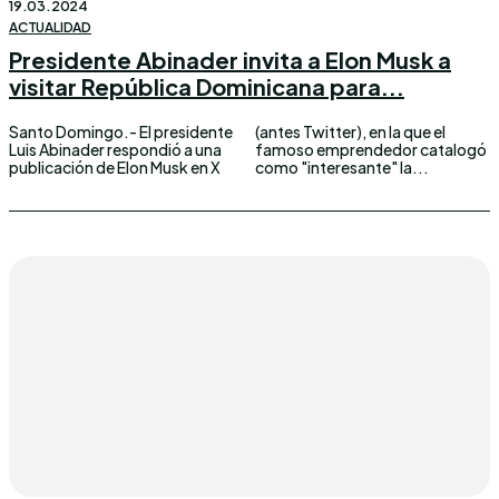
19.03.2024
ACTUALIDAD
Presidente Abinader invita a Elon Musk a
visitar República Dominicana para...
Santo Domingo.- El presidente
(antes Twitter), en la que el
Luis Abinader respondió a una
famoso emprendedor catalogó
publicación de Elon Musk en X
como "interesante" la...