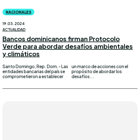
NACIONALES
19.03.2024
ACTUALIDAD
Bancos dominicanos firman Protocolo
Verde para abordar desafíos ambientales
y climáticos
Santo Domingo, Rep. Dom.- Las
un marco de acciones con el
entidades bancarias del país se
propósito de abordar los
comprometieron a establecer
desafíos...