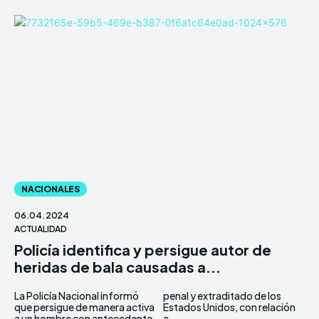
NACIONALES
06.04.2024
ACTUALIDAD
Policía identifica y persigue autor de
heridas de bala causadas a...
La Policía Nacional informó
penal y extraditado de los
que persigue de manera activa
Estados Unidos, con relación
a un hombre con antecedente
a...