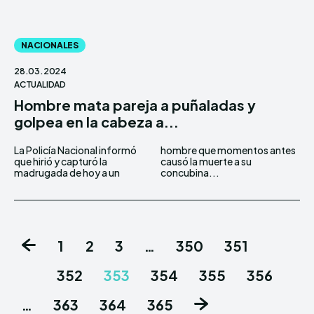
NACIONALES
28.03.2024
ACTUALIDAD
Hombre mata pareja a puñaladas y
golpea en la cabeza a...
La Policía Nacional informó
hombre que momentos antes
que hirió y capturó la
causó la muerte a su
madrugada de hoy a un
concubina...
1
2
3
…
350
351
352
353
354
355
356
…
363
364
365