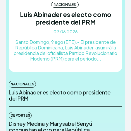
NACIONALES
Luis Abinader es electo como
presidente del PRM
TERMS & CONDITIONS
TERMS & CONDITIONS
PRIVACY POLICY
PRIVACY POLICY
09.08.2026
NEWSLETTER
NEWSLETTER
DMCA
DMCA
ABOUT US
ABOUT US
Santo Domingo, 9 ago (EFE).- El presidente de
República Dominicana, Luis Abinader, asumirá la
presidencia del oficialista Partido Revolucionario
Echo
Echo
Verse
Verse
Moderno (PRM) para el período...
Copyright © Newspaper Theme.
Copyright © Newspaper Theme.
NACIONALES
Luis Abinader es electo como presidente
del PRM
DEPORTES
Disney Medina y Marysabel Senyú
conquistan el oro para República