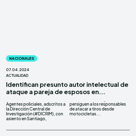
NACIONALES
07.04.2024
ACTUALIDAD
Identifican presunto autor intelectual de
ataque a pareja de esposos en...
Agentes policiales, adscritos a
persiguen a los responsables
la Dirección Central de
de atacar a tiros desde
Investigación (#DICRIM), con
motocicletas...
asiento en Santiago,