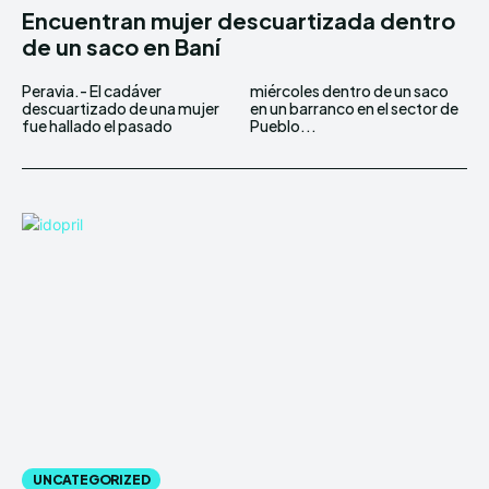
Encuentran mujer descuartizada dentro
de un saco en Baní
Peravia.- El cadáver
miércoles dentro de un saco
descuartizado de una mujer
en un barranco en el sector de
fue hallado el pasado
Pueblo...
UNCATEGORIZED