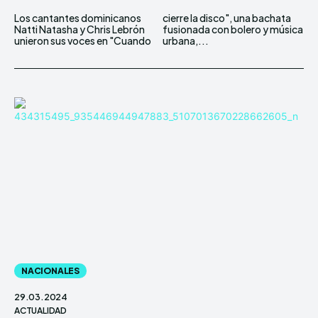
Los cantantes dominicanos
cierre la disco", una bachata
Natti Natasha y Chris Lebrón
fusionada con bolero y música
unieron sus voces en "Cuando
urbana,...
NACIONALES
29.03.2024
ACTUALIDAD