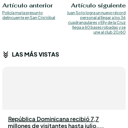
Artículo anterior
Artículo siguiente
Policía mata presunto
Juan Soto logra un nuevo récord
delincuente en San Cristóbal
personal al llegar a los 36
cuadrangulares y Elly de la Cruz
llega a 60 bases robadas y se
une al club 20/60
LAS MÁS VISTAS
República Dominicana recibió 7,7
millones de visitantes hasta julio,...