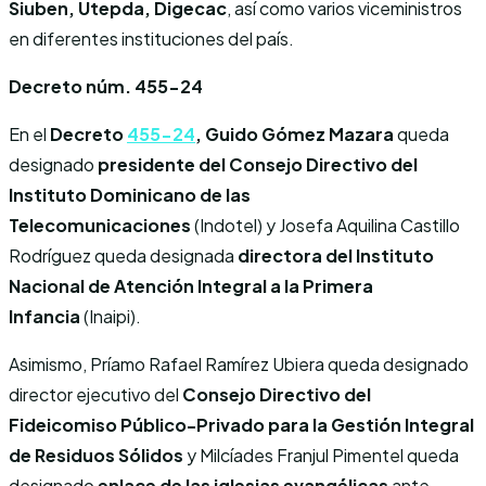
Siuben, Utepda, Digecac
, así como varios viceministros
en diferentes instituciones del país.
Decreto núm. 455-24
En el
Decreto
455-24
,
Guido Gómez Mazara
queda
designado
presidente del Consejo Directivo del
Instituto Dominicano de las
Telecomunicaciones
(Indotel) y Josefa Aquilina Castillo
Rodríguez queda designada
directora del Instituto
Nacional de Atención Integral a la Primera
Infancia
(Inaipi).
Asimismo, Príamo Rafael Ramírez Ubiera queda designado
director ejecutivo del
Consejo Directivo del
Fideicomiso Público-Privado para la Gestión Integral
de Residuos Sólidos
y Milcíades Franjul Pimentel queda
designado
enlace de las iglesias evangélicas
ante