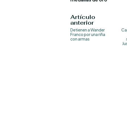
Artículo
anterior
Detienen a Wander
Ca
Franco por una riña
con armas
Ju