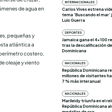
INTERNACIONALES
olúmenes de agua en
Carlos Vives estrena vide
tema ‘Buscando el mar’ 
Luis Guerra
DEPORTES
les, pequeñas y
Jamaica gana el 4×100 r
ta atlántica a
tras la descalificación d
Dominicana
 perímetro costero,
e oleaje y viento
NACIONALES
República Dominicana re
millones de visitantes has
7 % más interanual
NACIONALES
Marileidy triunfa en el re
República Dominicana al
medallas de oro