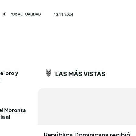
POR
ACTUALIDAD
12.11.2024
el oro y
LAS MÁS VISTAS
a
iel Moronta
ia al
República Dominicana recibió