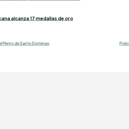
icana alcanza 17 medallas de oro
el Metro de Santo Domingo
Polic