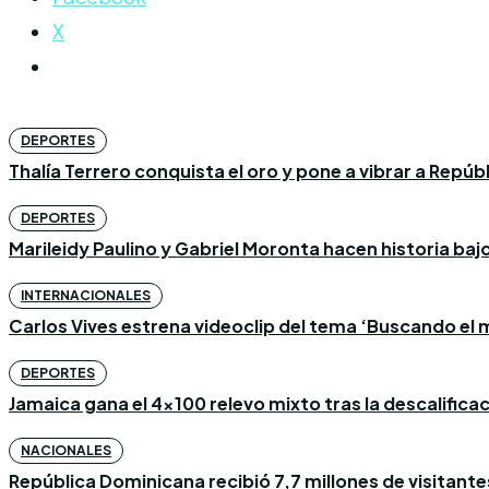
X
DEPORTES
Thalía Terrero conquista el oro y pone a vibrar a Repú
DEPORTES
Marileidy Paulino y Gabriel Moronta hacen historia bajo l
INTERNACIONALES
Carlos Vives estrena videoclip del tema ‘Buscando el m
DEPORTES
Jamaica gana el 4×100 relevo mixto tras la descalific
NACIONALES
República Dominicana recibió 7,7 millones de visitantes