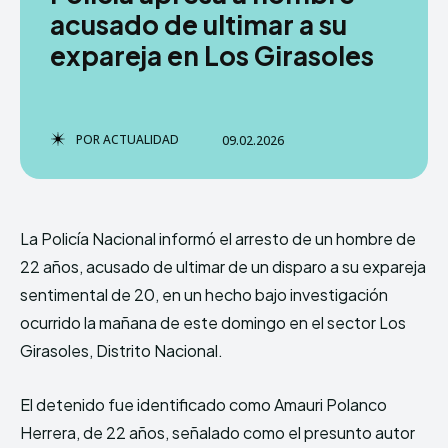
acusado de ultimar a su
expareja en Los Girasoles
TERMS & CONDITIONS
TERMS & CONDITIONS
PRIVACY POLICY
PRIVACY POLICY
NEWSLETTER
NEWSLETTER
DMCA
DMCA
ABOUT US
ABOUT US
POR
ACTUALIDAD
09.02.2026
Echo
Echo
Verse
Verse
Copyright © Newspaper Theme.
Copyright © Newspaper Theme.
La Policía Nacional informó el arresto de un hombre de
22 años, acusado de ultimar de un disparo a su expareja
sentimental de 20, en un hecho bajo investigación
Comparte esto:
Comparte esto:
ocurrido la mañana de este domingo en el sector Los
Facebook
Facebook
X
X
Girasoles, Distrito Nacional.
El detenido fue identificado como Amauri Polanco
Herrera, de 22 años, señalado como el presunto autor