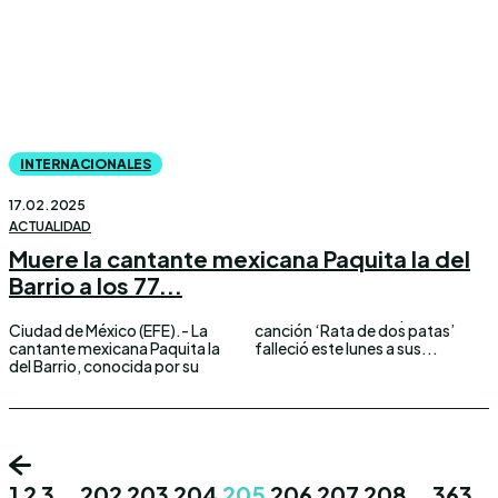
INTERNACIONALES
17.02.2025
ACTUALIDAD
Muere la cantante mexicana Paquita la del
Barrio a los 77...
Ciudad de México (EFE).- La
canción ‘Rata de dos patas’
cantante mexicana Paquita la
falleció este lunes a sus...
del Barrio, conocida por su
1
2
3
…
202
203
204
205
206
207
208
…
363