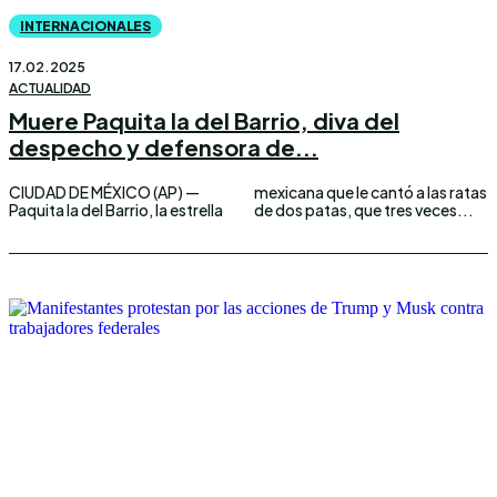
INTERNACIONALES
17.02.2025
ACTUALIDAD
Muere Paquita la del Barrio, diva del
despecho y defensora de...
CIUDAD DE MÉXICO (AP) —
mexicana que le cantó a las ratas
Paquita la del Barrio, la estrella
de dos patas, que tres veces...