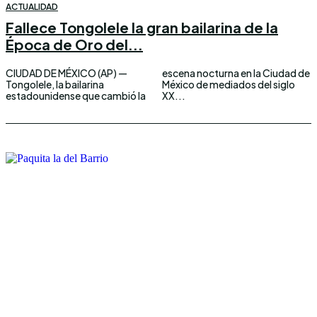
ACTUALIDAD
Fallece Tongolele la gran bailarina de la
Época de Oro del...
CIUDAD DE MÉXICO (AP) —
escena nocturna en la Ciudad de
Tongolele, la bailarina
México de mediados del siglo
estadounidense que cambió la
XX...