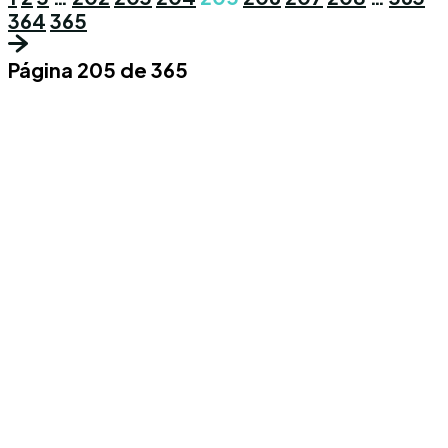
364
365
Página 205 de 365
Conoce los mas recientes acontecimientos
noticiosos nacionales e internacionales en
un solo lugar.