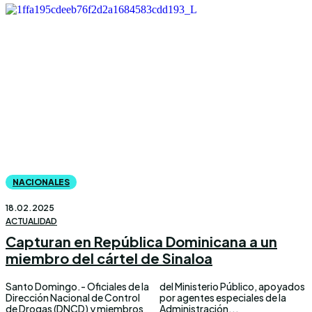
NACIONALES
18.02.2025
ACTUALIDAD
Capturan en República Dominicana a un
miembro del cártel de Sinaloa
Santo Domingo.- Oficiales de la
del Ministerio Público, apoyados
Dirección Nacional de Control
por agentes especiales de la
de Drogas (DNCD) y miembros
Administración...