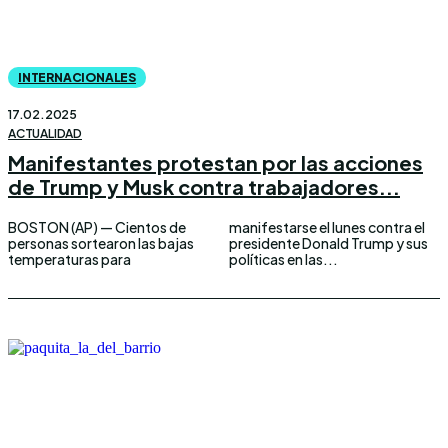
INTERNACIONALES
17.02.2025
ACTUALIDAD
Manifestantes protestan por las acciones
de Trump y Musk contra trabajadores...
BOSTON (AP) — Cientos de
manifestarse el lunes contra el
personas sortearon las bajas
presidente Donald Trump y sus
temperaturas para
políticas en las...