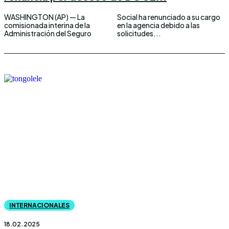
WASHINGTON (AP) — La
Social ha renunciado a su cargo
comisionada interina de la
en la agencia debido a las
Administración del Seguro
solicitudes...
INTERNACIONALES
18.02.2025