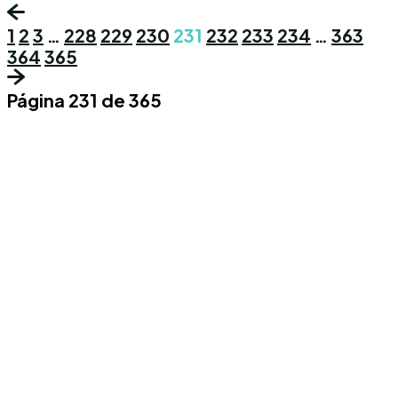
1
2
3
…
228
229
230
231
232
233
234
…
363
364
365
Página 231 de 365
Conoce los mas recientes acontecimientos
noticiosos nacionales e internacionales en
un solo lugar.