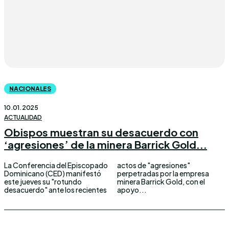
NACIONALES
10.01.2025
ACTUALIDAD
Obispos muestran su desacuerdo con
‘agresiones’ de la minera Barrick Gold...
La Conferencia del Episcopado
actos de "agresiones"
Dominicano (CED) manifestó
perpetradas por la empresa
este jueves su "rotundo
minera Barrick Gold, con el
desacuerdo" ante los recientes
apoyo...