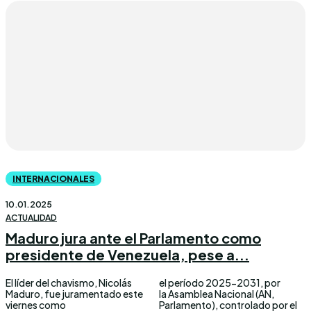
INTERNACIONALES
10.01.2025
ACTUALIDAD
Maduro jura ante el Parlamento como
presidente de Venezuela, pese a...
El líder del chavismo, Nicolás
el período 2025-2031, por
Maduro, fue juramentado este
la Asamblea Nacional (AN,
viernes como
Parlamento), controlado por el