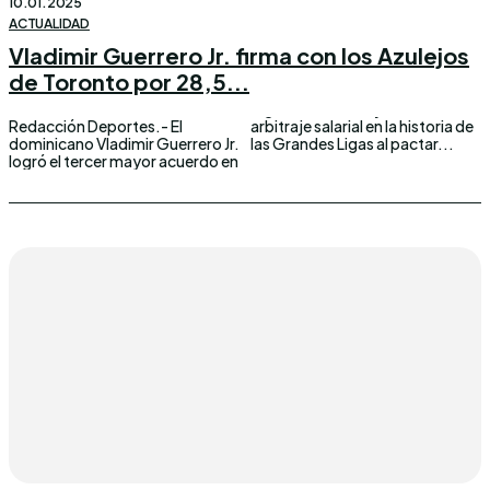
10.01.2025
ACTUALIDAD
Vladimir Guerrero Jr. firma con los Azulejos
de Toronto por 28,5...
Redacción Deportes.- El
arbitraje salarial en la historia de
dominicano Vladimir Guerrero Jr.
las Grandes Ligas al pactar...
logró el tercer mayor acuerdo en