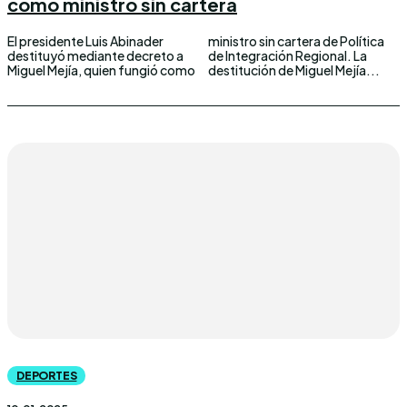
como ministro sin cartera
El presidente Luis Abinader
ministro sin cartera de Política
destituyó mediante decreto a
de Integración Regional. La
Miguel Mejía, quien fungió como
destitución de Miguel Mejía...
DEPORTES