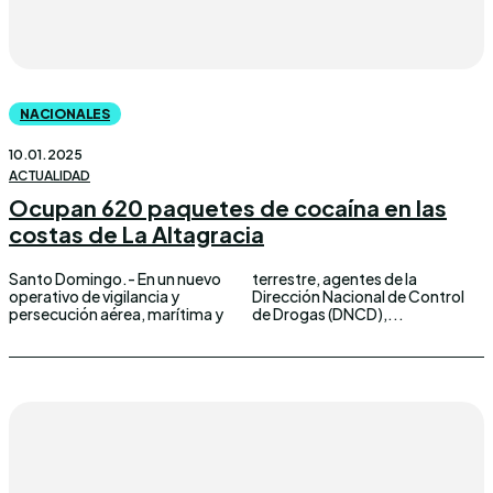
NACIONALES
10.01.2025
ACTUALIDAD
Ocupan 620 paquetes de cocaína en las
costas de La Altagracia
Santo Domingo.- En un nuevo
terrestre, agentes de la
operativo de vigilancia y
Dirección Nacional de Control
persecución aérea, marítima y
de Drogas (DNCD),...