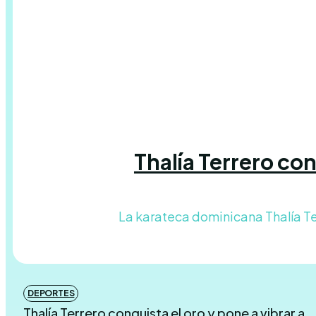
Thalía Terrero co
La karateca dominicana Thalía Te
DEPORTES
Thalía Terrero conquista el oro y pone a vibrar a